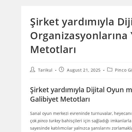
Skip
to
Şirket yardımıyla Di
content
Organizasyonlarına Y
Metotları
Post
Post
Post
Tarikul
August 21, 2025
Pinco Gi
author:
published:
category:
Şirket yardımıyla Dijital Oyun 
Galibiyet Metotları
Sanal oyun merkezi evreninde turnuvalar, heyecanı
çok
pinco turkey
bahisçileri için sağladığı imkanlarl
sayesinde katılımcılar yalnızca şanslarını zorlamakla