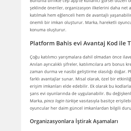
Bununla birlikte cep app’te kullanıcı görsel düzen 
şeklinde öneriler, organizasyon ilkelerini daha net
katılmak hem eğlenceli hem de avantajlı yaşanabilir
önemli bir imkan oluşturur. Marka, hareketli oyuncu
konuma oluşturur.
Platform Bahis evi Avantaj Kod ile
Çoğu katılımcı yarışmalara dahil olmadan önce ilave
Anılan ayrıcalıklı şifreler, katılımcılara artı bonus
zaman durma ve nasibi geliştirme olasılığı doğar. Pl
farklı avantajlar sunar. Misal olarak, özel bir etkin
erişim imkanları elde edebilir. Ek olarak bu kodlarla
şans evi oyunlarında de uygulanabilir. Bu değişkenl
Marka,
pinco login türkiye
vasıtasıyla basitçe erişile
oyuncular her daim güncel imkanlardan bilgili du
Organizasyonlara İştirak Aşamaları