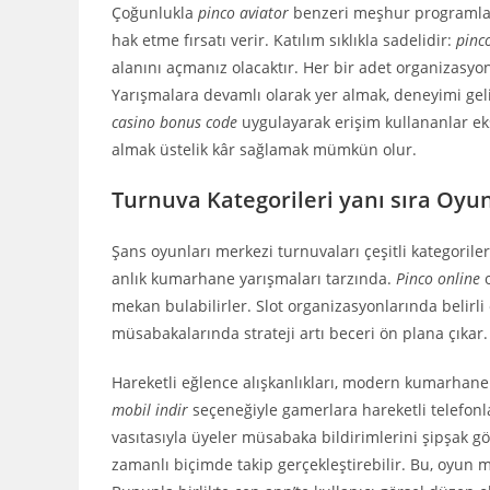
Çoğunlukla
pinco aviator
benzeri meşhur programlard
hak etme fırsatı verir. Katılım sıklıkla sadelidir:
pinco
alanını açmanız olacaktır. Her bir adet organizasyon,
Yarışmalara devamlı olarak yer almak, deneyimi gelişti
casino bonus code
uygulayarak erişim kullananlar ek
almak üstelik kâr sağlamak mümkün olur.
Turnuva Kategorileri yanı sıra Oyun
Şans oyunları merkezi turnuvaları çeşitli kategorile
anlık kumarhane yarışmaları tarzında.
Pinco online
o
mekan bulabilirler. Slot organizasyonlarında belirl
müsabakalarında strateji artı beceri ön plana çıkar.
Hareketli eğlence alışkanlıkları, modern kumarhan
mobil indir
seçeneğiyle gamerlara hareketli telefonl
vasıtasıyla üyeler müsabaka bildirimlerini şipşak gör
zamanlı biçimde takip gerçekleştirebilir. Bu, oyun 