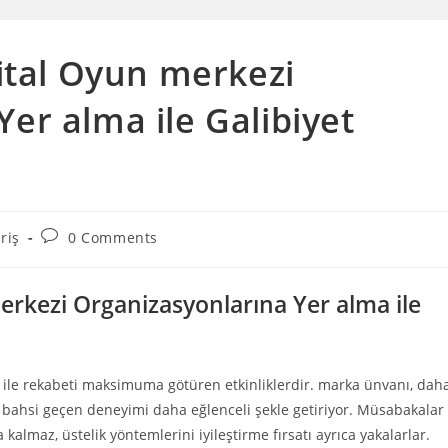
jital Oyun merkezi
er alma ile Galibiyet
Post
riş
0 Comments
comments:
merkezi Organizasyonlarına Yer alma ile
 ile rekabeti maksimuma götüren etkinliklerdir. marka ünvanı, dah
a bahsi geçen deneyimi daha eğlenceli şekle getiriyor. Müsabakalar
 kalmaz, üstelik yöntemlerini iyileştirme fırsatı ayrıca yakalarlar.