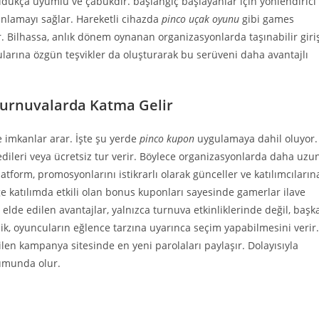
oldukça uyumlu ve çabukdır. başlangıç başlayanlar için yönlendirici
 anlamayı sağlar. Hareketli cihazda
pinco uçak oyunu
gibi games
. Bilhassa, anlık dönem oynanan organizasyonlarda taşınabilir giriş
larına özgün teşvikler da oluşturarak bu serüveni daha avantajlı
 Turnuvalarda Katma Gelir
 imkanlar arar. İşte şu yerde
pinco kupon
uygulamaya dahil oluyor.
 kredileri veya ücretsiz tur verir. Böylece organizasyonlarda daha uzu
atform, promosyonlarını istikrarlı olarak günceller ve katılımcıların
liğe katılımda etkili olan bonus kuponları sayesinde gamerlar ilave
 elde edilen avantajlar, yalnızca turnuva etkinliklerinde değil, başk
ik, oyuncuların eğlence tarzına uyarınca seçim yapabilmesini verir.
bilen kampanya sitesinde en yeni parolaları paylaşır. Dolayısıyla
rumunda olur.