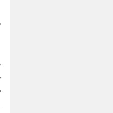
n
li
k
r.