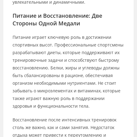
увлекательными и динамичными.
Питание и Восстановление: Две
Стороны Одной Медали
Питание играет ключевую роль в достижении
спортивных высот. Профессиональные спортсмены
разрабатывают диеты, которые поддерживают их
тренировочные задачи и способствуют быстрому
восстановлению. Белки, жиры и углеводы должны
быть сбалансированы в рационе, обеспечивая
организм необходимыми нутриентами. Не стоит
забывать о микроэлементах и витаминах, которые
также играют важную роль в поддержании
здоровья и функциональности тела.
Восстановление после интенсивных тренировок
столь же важно, как и сами занятия. Недостаток
отдыха может привести к переутомлению и