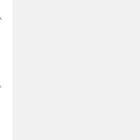
,
ы.
-