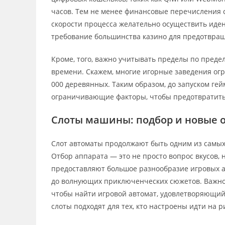
часов. Тем не менее финансовые перечисления с
скорости процесса желательно осуществить иде
требование большинства казино для предотвра
Кроме, того, важно учитывать пределы по преде
времени. Скажем, многие игорные заведения ог
000 деревянных. Таким образом, до запуском ге
ограничивающие факторы, чтобы предотвратит
Слоты машины: подбор и новые 
Слот автоматы продолжают быть одним из самых
Отбор аппарата — это не просто вопрос вкусов,
предоставляют большое разнообразие игровых а
до волнующих приключенческих сюжетов. Важно у
чтобы найти игровой автомат, удовлетворяющий
слоты подходят для тех, кто настроены идти на