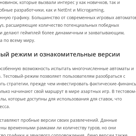
новинок, которые вызвали интерес у как новичков, так и
бные разработчики, как и NetEnt и Microgaming,
ную графику. Большинство от современных игровых автоматов
ys, расширяющие количество потенциальных победных
ции делают геймплей более динамичным и захватывающим,
а по всему миру.
ный режим и ознакомительные версии
 особенную возможность испытать многочисленные автоматы и
а. Тестовый-режим позволяет пользователям разобраться с
ать стратегии, прежде чем инвестировать фактические-финанс
олько начинают свой маршрут в мире азартных игр. В тестовом
ы, которые доступны для использования для ставок, что
есса.
оставляют пробные версии своих развлечений. Данные
ны временными рамками ли количеству туров, но они
во графики и звукового сопровождения. Демо версии также