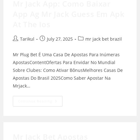
Mr Jack App: Como Baixar
Completo
App Ag Mr Jack Guess Em Apk
At The Ios
Post
Post
Post
Tarikul
July 27, 2025
mr jack bet brazil
author:
published:
category:
Mr Plug Bet É Uma Casa De Apostas Para Inúmeras
ApostasContentOfertas Para Envidar No Mundial
Sobre Clubes: Como Ativar BônusMelhores Casas De
Apostas Do Brasil 2025Como Saber Apostar Na
Mrjack…
Mr
Continue Reading
Jack
App:
Como
Baixar
App
Ag
Mr
Mr Jack Bet Apostas
Jack