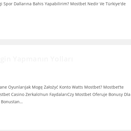
i Spor Dallarına Bahis Yapabilirim? Mostbet Nedir Ve Türkiye'de
gin Yapmanın Yolları
ne OyunlarıJak Mogę Założyć Konto Watts Mostbet? Mostbet’te
stbet Casino Zerkalo’nun FaydalarıCzy Mostbet Oferuje Bonusy Dla
u Bonustan…