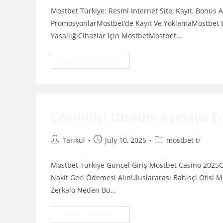
Mostbet Türkiye: Resmi Internet Site, Kayıt, Bonu
PromosyonlarMostbet’de Kayıt Ve YoklamaMostbet E
YasallığıCihazlar Için MostbetMostbet…
“mostbet
Continue Reading
Oyun
Hesabınıza
Get
Access
Yapmanın
Yolları
Çevrimiçi Oturum Açmaya Eri
Post
Post
Post
Tarikul
July 10, 2025
mostbet tr
author:
published:
category:
Mostbet Türkiye Güncel Giriş Mostbet Casino 2025
Nakit Geri Ödemesi AlınUluslararası Bahisçi Ofisi 
Zerkalo Neden Bu…
Çevrimiçi
Continue Reading
Oturum