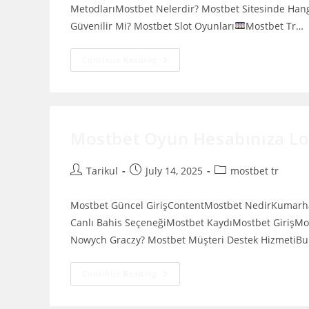
MetodlarıMostbet Nelerdir? Mostbet Sitesinde Hang
Güvenilir Mi? Mostbet Slot Oyunları
Mostbet Tr…
Mostbet
Continue Reading
Türkiye:
En
Iyi
Oranlar
Ve
Spor
Bahisleri
Mostbet Oyun Hesabınıza Lo
Post
Post
Post
Tarikul
July 14, 2025
mostbet tr
author:
published:
category:
Mostbet Güncel GirişContentMostbet NedirKumarha
Canlı Bahis SeçeneğiMostbet KaydıMostbet GirişMo
Nowych Graczy? Mostbet Müşteri Destek HizmetiB
Mostbet
Continue Reading
Oyun
Hesabınıza
Login