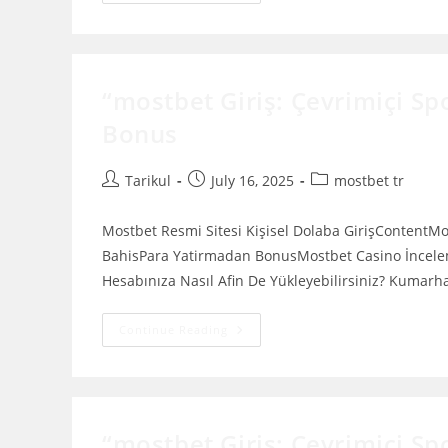
Türkiye:
En
İyi
Casino
Ve
Spor
Bahisleri
“mostbet Giriş: Çevrimiçi Sp
Platformu
Bonus
Post
Post
Post
Tarikul
July 16, 2025
mostbet tr
author:
published:
category:
Mostbet Resmi Sitesi Kişisel Dolaba GirişContentM
BahisPara Yatirmadan BonusMostbet Casino İnceleme
Hesabınıza Nasıl Afin De Yükleyebilirsiniz? Kumar
“mostbet
Continue Reading
Giriş:
Çevrimiçi
Spor
Bahisleri
Ve
Casino
9,
“mostbet Giriş: Çevrimiçi Sp
000’ye