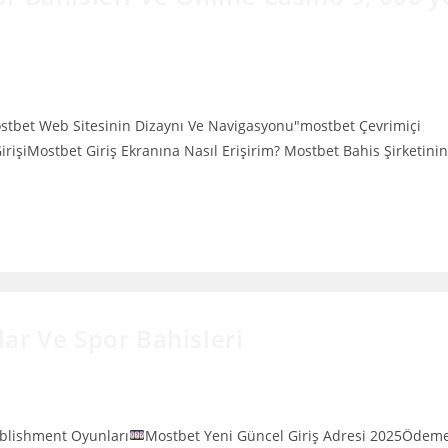
ostbet Web Sitesinin Dizaynı Ve Navigasyonu"mostbet Çevrimiçi
rişiMostbet Giriş Ekranına Nasıl Erişirim? Mostbet Bahis Şirketinin
lar Ve Spor Bahisleri
blishment Oyunları
Mostbet Yeni Güncel Giriş Adresi 2025Ödem