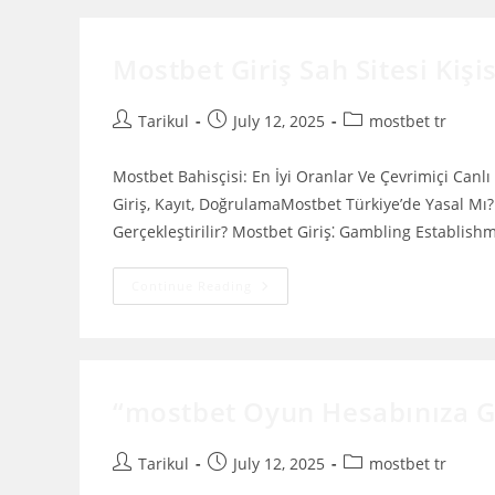
Yapmanın
Yolları
Mostbet Giriş Sah Sitesi Kişi
Post
Post
Post
Tarikul
July 12, 2025
mostbet tr
author:
published:
category:
Mostbet Bahisçisi: En İyi Oranlar Ve Çevrimiçi Ca
Giriş, Kayıt, DoğrulamaMostbet Türkiye’de Yasal Mı
Gerçekleştirilir? Mostbet Giriş⁚ Gambling Establis
Mostbet
Continue Reading
Giriş
Sah
Sitesi
Kişisel
Dolaba
“mostbet Oyun Hesabınıza G
Post
Post
Post
Tarikul
July 12, 2025
mostbet tr
author:
published:
category: