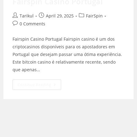
Fairspin Casino Portugal
Post
Post
Post
Tarikul
April 29, 2025
FairSpin
author:
published:
category:
Post
0 Comments
comments:
Fairspin Casino Portugal Fairspin casino é um dos
criptocasinos disponíveis para os apostadores em
Portugal que desejam passar uma ótima experiência.
Este bitcoin casino é relativamente recente, sendo
que apenas…
Fairspin
Continue Reading
Casino
Portugal