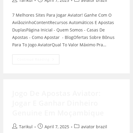
Tarikul
April 7, 2025
aviator brazil
author:
published:
category:
7 Melhores Sites Para Jogar Aviator! Ganhe Com O
AviãozinhoContentRecursos Automáticos E Apostas
DuplasPágina Inicial - Quem Somos - Casas De
Apostas - Como Apostar - BlogOfertas Sobre Bônus
Para To Jogo AviatorQual To Valor Máximo Pra…
Aviator
Continue Reading
Sport
Online
Tudo
Sobre
O
Jogo
Perform
Jogo De Apostas Aviator:
Aviãozinho”
Jogar E Ganhar Dinheiro
Genuine Em Moçambique
Post
Post
Post
Tarikul
April 7, 2025
aviator brazil
author:
published:
category: