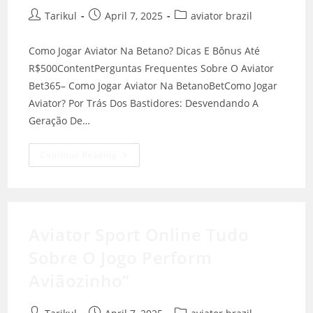
Post
Post
Post
Tarikul
April 7, 2025
aviator brazil
author:
published:
category:
Como Jogar Aviator Na Betano? Dicas E Bônus Até
R$500ContentPerguntas Frequentes Sobre O Aviator
Bet365– Como Jogar Aviator Na BetanoBetComo Jogar
Aviator? Por Trás Dos Bastidores: Desvendando A
Geração De…
Aviator
Continue Reading
Peak:
Como
Jogar
To
Jogo
Do
Aviãozinho
Aviator Sport Online Tudo
Na
Plataforma”
Sobre O Jogo Perform
Aviãozinho”
Post
Post
Post