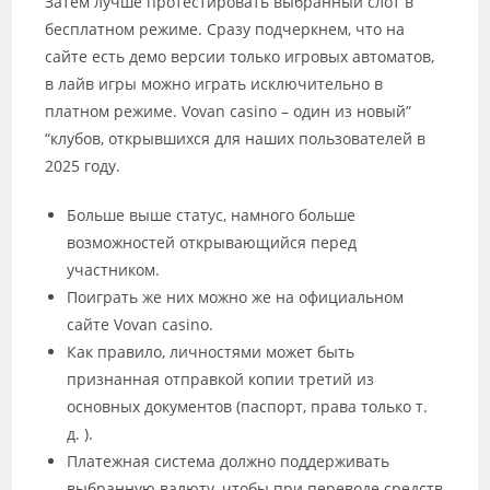
Затем лучше протестировать выбранный слот в
бесплатном режиме. Сразу подчеркнем, что на
сайте есть демо версии только игровых автоматов,
в лайв игры можно играть исключительно в
платном режиме. Vovan casino – один из новый”
“клубов, открывшихся для наших пользователей в
2025 году.
Больше выше статус, намного больше
возможностей открывающийся перед
участником.
Поиграть же них можно же на официальном
сайте Vovan casino.
Как правило, личностями может быть
признанная отправкой копии третий из
основных документов (паспорт, права только т.
д. ).
Платежная система должно поддерживать
выбранную валюту, чтобы при переводе средств