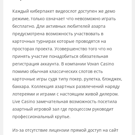
Каждый киберпакет видеослот доступен же демо
режиме, только означает что невозможно играть
бесплатно. Дли активных любителей азарта
предусмотрена возможность участвовать в
карточных турнирах которые проводятся на
просторах проекта. Усовершенство того что но
принять участие понадобиться обязательная
регистрация аккаунта. В компании Vovan Casino
помимо обычная классических слотов есть
карточные игры судя типу покер, рулетка, блэкджек,
баккара. Коллекция азартных развлечений наряду
лотереями и играми с настоящим живой дилером.
Live Casino замечательная возможность посетила
азартный игровой зал где процессом руководит
профессиональный крупье.
Из-за отсутствие лицензии прямой доступ на сайт