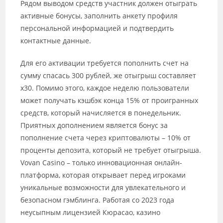
Рядом выводом средств участник должен отыграть
активные бонусы, заполнить анкету профиля
персональной информацией и подтвердить
контактные данные.
Для его активации требуется пополнить счет на
сумму спасась 300 рублей, же отыгрыш составляет
x30. Помимо этого, каждое неделю пользователи
может получать кэшбэк конца 15% от проигранных
средств, который начисляется в понедельник.
Приятных дополнением является бонус за
пополнение счета через криптовалюты – 10% от
проценты депозита, который не требует отыгрыша.
Vovan Casino – только инновационная онлайн-
платформа, которая открывает перед игроками
уникальные возможности для увлекательного и
безопасном гэмблинга. Работая со 2023 года
неусыпным лицензией Кюрасао, казино