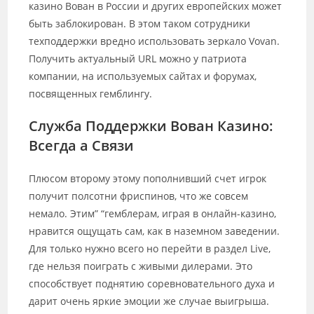
казино Вован в России и других европейских может
быть заблокирован. В этом таком сотрудники
техподдержки вредно использовать зеркало Vovan.
Получить актуальный URL можно у патриота
компании, на используемых сайтах и форумах,
посвященных гемблингу.
Служба Поддержки Вован Казино:
Всегда а Связи
Плюсом второму этому пополнивший счет игрок
получит полсотни фриспинов, что же совсем
немало. Этим” “гемблерам, играя в онлайн-казино,
нравится ощущать сам, как в наземном заведении.
Для только нужно всего но перейти в раздел Live,
где нельзя поиграть с живыми дилерами. Это
способствует поднятию соревновательного духа и
дарит очень яркие эмоции же случае выигрыша.