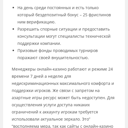
На день среди постоянных и есть только
который бездепозитный бонус – 25 фриспинов
ним верификацию.
Разрешить спорные ситуации и предоставить
консультации могут специалисты технической
поддержки компании.
Призовые фонды проводимых турниров
поражают своей внушительностью.
Менеджеры онлайн-казино работают и режиме 24
времени 7 дней а неделю для
недискриминационных максимального комфорта и
поддержки игроков. Же связи с запретом на
азартные игры ресурс может быть недоступен. Для
осуществления услуги доступа никаких
ограничений к аккаунту игрокам требуется
использовали актуальное зеркало. Это”
“восполняема мера, так как сайты с онлайн-казино