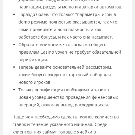
навигации, разделы меню и аватарки автоматов.
Гораздо более, что только” “параметры игры в
demo режиме полностью оказываются, так что
сами проверите и волатильность, и как
работаете бонусы, и как часто она насыпает.
Обратите внимание, что согласно общего
правилам Casino Vovan не требует обязательной
верификации.
Теперь давайте основательней рассмотрим,
какие бонусы входят в стартовый набор для
нового игроков.
Только, верификация необходима и казино
Вован усовершенство проведения финансовых
операций, включая вывод расходующихся.
Чаще чем необходимо сделать нужное количество
ставок и течение указанного начиная. Среди
клиентов, них займут топовые ячейки в