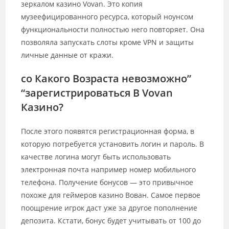
зеркалом казино Vovan. Это копия
музеефицированного ресурса, который ноунсом
функциональности полностью него повторяет. Она
позволяла запускать слоты кроме VPN и защиты
личные данные от кражи.
со Какого Возраста невозможно”
“зарегистрироваться В Vovan
Казино?
После этого появятся регистрационная форма, в
которую потребуется установить логин и пароль. В
качестве логина могут быть использовать
электронная почта например номер мобильного
телефона. Получение бонусов — это привычное
похоже для геймеров казино Вован. Самое первое
поощрение игрок даст уже за другое пополнение
депозита. Кстати, бонус будет учитывать от 100 до