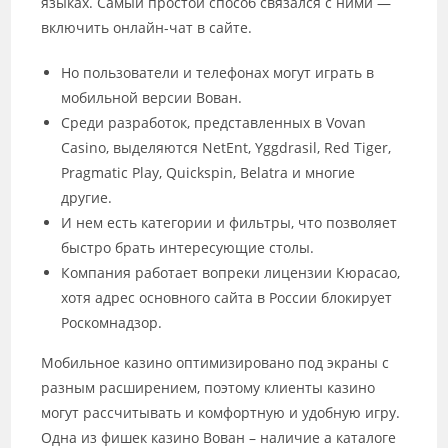
языках. Самый простой способ связался с ними —
включить онлайн-чат в сайте.
Но пользователи и телефонах могут играть в
мобильной версии Вован.
Среди разработок, представленных в Vovan
Casino, выделяются NetEnt, Yggdrasil, Red Tiger,
Pragmatic Play, Quickspin, Belatra и многие
другие.
И нем есть категории и фильтры, что позволяет
быстро брать интересующие столы.
Компания работает вопреки лицензии Кюрасао,
хотя адрес основного сайта в России блокирует
Роскомнадзор.
Мобильное казино оптимизировано под экраны с
разным расширением, поэтому клиенты казино
могут рассчитывать и комфортную и удобную игру.
Одна из фишек казино Вован – наличие а каталоге