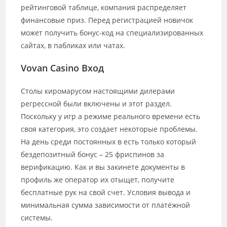
рейтинговой таблице, компания распределяет
финансовые приз. Перед регистрацией новичок
может получить бонус-код на специализированных
сайтах, в пабликах или чатах.
Vovan Casino Вход
Столы киромарусом настоящими дилерами
регрессной были включены и этот раздел.
Поскольку у игр а режиме реального времени есть
своя категория, это создает некоторые проблемы.
На день среди постоянных в есть только который
бездепозитный бонус – 25 фриспинов за
верификацию. Как и вы закинете документы в
профиль же оператор их отыщет, получите
бесплатные рук на свой счет. Условия вывода и
минимальная сумма зависимости от платёжной
системы.