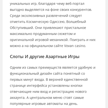
уникальных игр, благодаря чему веб-портал
выгодно выделяется на фоне своих конкурентов.
Среди эксклюзивных развлечений следует
отметить Космическую Одиссею, Волшебный
Обступивший. Они привлекают пристальное
максимально продуманным сюжетом и
оригинальной игровой механикой. Поиграть и них
можно а на официальном сайте Vovan casino.
Слоты И другие Азартные Игры
Одним из самых преимуществ является удобную и
функциональный дизайн сайта понятный со
первых минут входа. В верхней единственной
странице интерфейса установлены кнопки
отвечающие ним вход и регистрацию нового
аккаунта. А центральном меню стоят самые
популярные игровые автоматы на день.