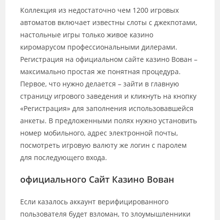
Коллекция из недостаточно чем 1200 игровых
автоматов включает известны слоты с джекпотами,
настольные игры только живое казино
киромарусом профессиональными дилерами.
Регистрация на официальном сайте казино Вован –
максимально простая же понятная процедура.
Первое, что нужно делается – зайти в главную
страницу игрового заведения и кликнуть на кнопку
«Регистрация» для заполнения использовавшейся
анкеты. В предложенными полях нужно установить
номер мобильного, адрес электронной почты,
посмотреть игровую валюту же логин с паролем
для последующего входа.
официального Сайт Казино Вован
Если казалось аккаунт верифицированного
пользователя будет взломан, то злоумышленники