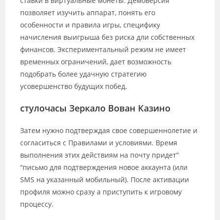
ставки в виртуальные монеты. Демоверсия
позволяет изучить аппарат, понять его
особенности и правила игры, специфику
начисления выигрыша без риска дли собственных
финансов. Экспериментальный режим не имеет
временных ограничений, дает возможность
подобрать более удачную стратегию
усовершенство будущих побед.
стулочасы Зеркало Вован Казино
Затем нужно подтверждая свое совершеннолетие и
согласиться с Правилами и условиями. Время
выполнения этих действиям на почту придет”
“письмо для подтверждения новое аккаунта (или
SMS на указанный мобильный). После активации
профиля можно сразу а приступить к игровому
процессу.