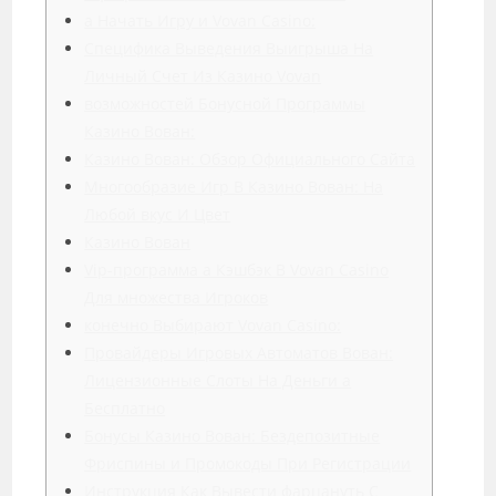
а Начать Игру и Vovan Casino:
Специфика Выведения Выигрыша На
Личный Счет Из Казино Vovan
возможностей Бонусной Программы
Казино Вован:
Казино Вован: Обзор Официального Сайта
Многообразие Игр В Казино Вован: На
Любой вкус И Цвет
Казино Вован
Vip-программа а Кэшбэк В Vovan Casino
Для множества Игроков
конечно Выбирают Vovan Casino:
Провайдеры Игровых Автоматов Вован:
Лицензионные Слоты На Деньги а
Бесплатно
Бонусы Казино Вован: Бездепозитные
Фриспины и Промокоды При Регистрации
Инструкция Как Вывести фарцануть С