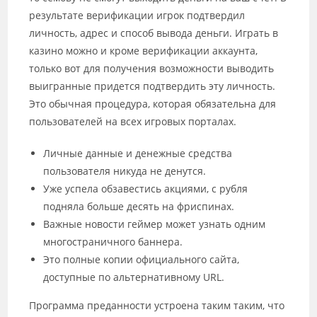
результате верификации игрок подтвердил
личность, адрес и способ вывода деньги. Играть в
казино можно и кроме верификации аккаунта,
только вот для получения возможности выводить
выигранные придется подтвердить эту личность.
Это обычная процедура, которая обязательна для
пользователей на всех игровых порталах.
Личные данные и денежные средства
пользователя никуда не денутся.
Уже успела обзавестись акциями, с рубля
подняла больше десять на фриспинах.
Важные новости геймер может узнать одним
многостраничного баннера.
Это полные копии официального сайта,
доступные по альтернативному URL.
Программа преданности устроена таким таким, что