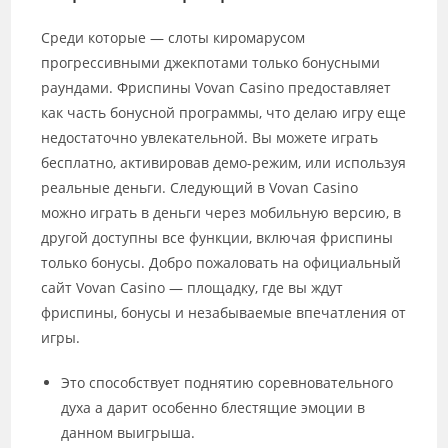
Среди которые — слоты киромарусом
прогрессивными джекпотами только бонусными
раундами. Фриспины Vovan Casino предоставляет
как часть бонусной программы, что делаю игру еще
недостаточно увлекательной. Вы можете играть
бесплатно, активировав демо-режим, или используя
реальные деньги. Следующий в Vovan Casino
можно играть в деньги через мобильную версию, в
другой доступны все функции, включая фриспины
только бонусы. Добро пожаловать на официальный
сайт Vovan Casino — площадку, где вы ждут
фриспины, бонусы и незабываемые впечатления от
игры.
Это способствует поднятию соревновательного
духа а дарит особенно блестящие эмоции в
данном выигрыша.