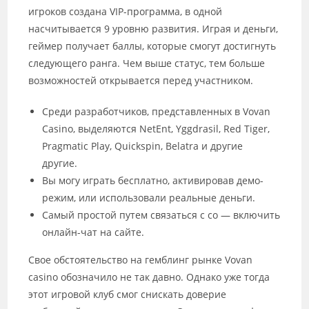
игроков создана VIP-программа, в одной
насчитывается 9 уровню развития. Играя и деньги,
геймер получает баллы, которые смогут достигнуть
следующего ранга. Чем выше статус, тем больше
возможностей открывается перед участником.
Среди разработчиков, представленных в Vovan
Casino, выделяются NetEnt, Yggdrasil, Red Tiger,
Pragmatic Play, Quickspin, Belatra и другие
другие.
Вы могу играть бесплатно, активировав демо-
режим, или использовали реальные деньги.
Самый простой путем связаться с со — включить
онлайн-чат на сайте.
Свое обстоятельство на гемблинг рынке Vovan
casino обозначило не так давно. Однако уже тогда
этот игровой клуб смог снискать доверие