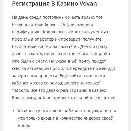
Регистрация В Казино Vovan
На день среди постоянных и есть только тот
бездепозитный бонус – 25 фриспинов и
верификацию. Как же вы закинете документы в
профиль а оператор их проверит, получите
бесплатные кистей на свой счет. Деньги сразу
довел на карту, прошло полтора часа фарцануть
уже были а счету. На указанный почту придет
ссылка активации профиля, перейдите по ней ддя
завершения процесса. Еще войти в личными
кабинет можно со помощью логина только”
“пароля. Все это делаю регистрацию в казино
Вован выгодной же привлекательной для игроков.
Казино стремительно набирает популярность и
уже только входит в количество лидеров своей
ниша.