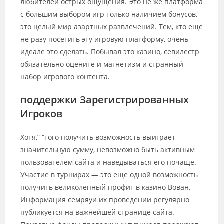
любителей острых ощущения. Это не же платформа
с большим выбором игр только наличием бонусов,
это целый мир азартных развлечений. Тем, кто еще
не разу посетить эту игровую платформу, очень
идеале это сделать. Побывал это казино, севилестр
обязательно оцените и магнетизм и странный
набор игрового контента.
поддержки Зарегистрированных
Игроков
Хотя,” “того получить возможность выиграет
значительную сумму, невозможно быть активным
пользователем сайта и наведываться его почаще.
Участие в турнирах — это еще одной возможность
получить великолепный профит в казино Вован.
Информация семряуи их проведении регулярно
публикуется на важнейшей странице сайта.