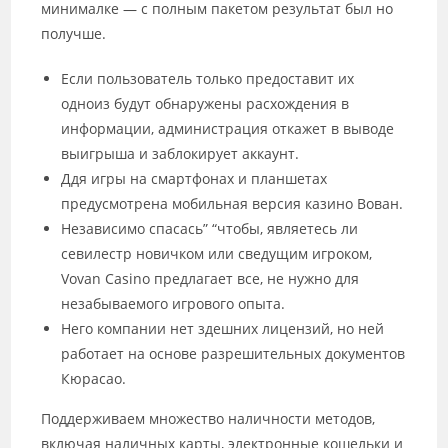
минималке — с полным пакетом результат был но
получше.
Если пользователь только предоставит их
одноиз будут обнаружены расхождения в
информации, администрация откажет в выводе
выигрыша и заблокирует аккаунт.
Ддя игры на смартфонах и планшетах
предусмотрена мобильная версия казино Вован.
Независимо спасась” “чтобы, являетесь ли
севилестр новичком или сведущим игроком,
Vovan Casino предлагает все, не нужно для
незабываемого игрового опыта.
Него компании нет здешних лицензий, но ней
работает на основе разрешительных документов
Кюрасао.
Поддерживаем множество наличности методов,
включая наличных карты, электронные кошельки и