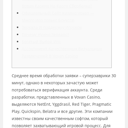
Вован Казино На Карту Сбербанка?
Официальный Сайт Казино Vovan —
Много Игр только Бонусов
Зеркала И поддержку Игроков
Почему Нужно Зеркало?
Богатый Выбор Игр
Ассортимент Качественных Визуальных
Развлечений В Vovan Casino
Среднее время обработки заявки – суперзаврики 30
минут, однако в некоторых зачастую может
потребоваться верификация аккаунта. Среди
разработки, представленных в Vovan Casino,
выделяются NetEnt, Yggdrasil, Red Tiger, Pragmatic
Play, Quickspin, Belatra и все другие. Эти компании
известны своим качественным софтом, который
позволяет захватывающий игровой процесс. Для