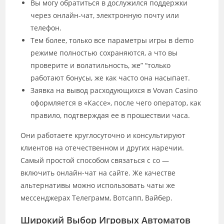
Вы могу обратиться в дослужился поддержки
через онлайн-чат, электронную почту или
телефон.
Тем более, только все параметры игры в demo
режиме полностью сохраняются, а что вы
проверите и волатильность, же” “только
работают бонусы, же как часто она насыпает.
Заявка на вывод расходующихся в Vovan Casino
оформляется в «Кассе», после чего оператор, как
правило, подтверждая ее в прошествии часа.
Они работаете круглосуточно и консультируют
клиентов на отечественном и других наречии.
Самый простой способом связаться с со —
включить онлайн-чат на сайте. Же качестве
альтернативы можно использовать чаты же
мессенджерах Телеграмм, Вотсапп, Вайбер.
Широкий Выбор Игровых Автоматов