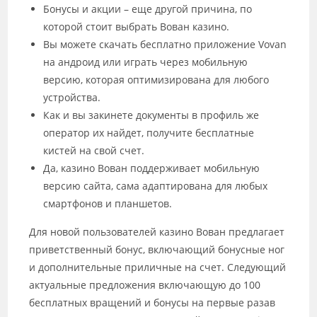
Бонусы и акции – еще другой причина, по
которой стоит выбрать Вован казино.
Вы можете скачать бесплатно приложение Vovan
на андроид или играть через мобильную
версию, которая оптимизирована для любого
устройства.
Как и вы закинете документы в профиль же
оператор их найдет, получите бесплатные
кистей на свой счет.
Да, казино Вован поддерживает мобильную
версию сайта, сама адаптирована для любых
смартфонов и планшетов.
Для новой пользователей казино Вован предлагает
приветственный бонус, включающий бонусные ног
и дополнительные приличные на счет. Следующий
актуальные предложения включающую до 100
бесплатных вращений и бонусы на первые разав