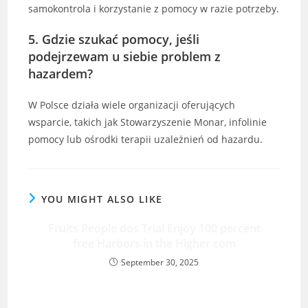
samokontrola i korzystanie z pomocy w razie potrzeby.
5. Gdzie szukać pomocy, jeśli
podejrzewam u siebie problem z
hazardem?
W Polsce działa wiele organizacji oferujących
wsparcie, takich jak Stowarzyszenie Monar, infolinie
pomocy lub ośrodki terapii uzależnień od hazardu.
YOU MIGHT ALSO LIKE
Fruits People dos Trial Enjoy 100 percent
free Harbors in the Higher com
September 30, 2025