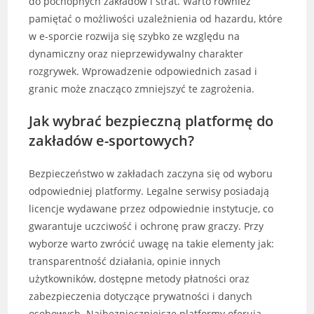
do pochopnych zakładów i strat. Warto również
pamiętać o możliwości uzależnienia od hazardu, które
w e-sporcie rozwija się szybko ze względu na
dynamiczny oraz nieprzewidywalny charakter
rozgrywek. Wprowadzenie odpowiednich zasad i
granic może znacząco zmniejszyć te zagrożenia.
Jak wybrać bezpieczną platformę do
zakładów e-sportowych?
Bezpieczeństwo w zakładach zaczyna się od wyboru
odpowiedniej platformy. Legalne serwisy posiadają
licencje wydawane przez odpowiednie instytucje, co
gwarantuje uczciwość i ochronę praw graczy. Przy
wyborze warto zwrócić uwagę na takie elementy jak:
transparentność działania, opinie innych
użytkowników, dostępne metody płatności oraz
zabezpieczenia dotyczące prywatności i danych
osobowych. Najbezpieczniejsze platformy oferują