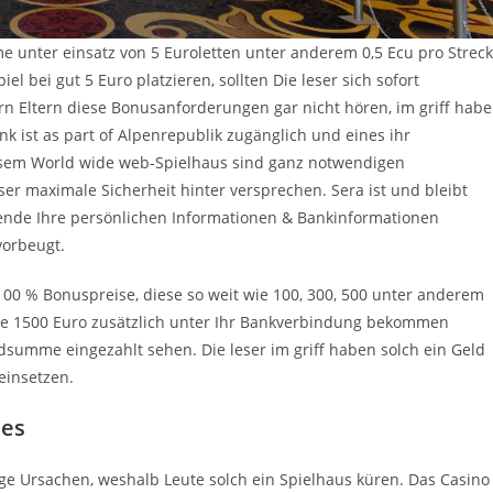
 unter einsatz von 5 Euroletten unter anderem 0,5 Ecu pro Strec
l bei gut 5 Euro platzieren, sollten Die leser sich sofort
rn Eltern diese Bonusanforderungen gar nicht hören, im griff hab
nk ist as part of Alpenrepublik zugänglich und eines ihr
iesem World wide web-Spielhaus sind ganz notwendigen
r maximale Sicherheit hinter versprechen. Sera ist und bleibt
ende Ihre persönlichen Informationen & Bankinformationen
vorbeugt.
100 % Bonuspreise, diese so weit wie 100, 300, 500 unter anderem
 wie 1500 Euro zusätzlich unter Ihr Bankverbindung bekommen
umme eingezahlt sehen. Die leser im griff haben solch ein Geld
insetzen.
mes
ige Ursachen, weshalb Leute solch ein Spielhaus küren. Das Casino