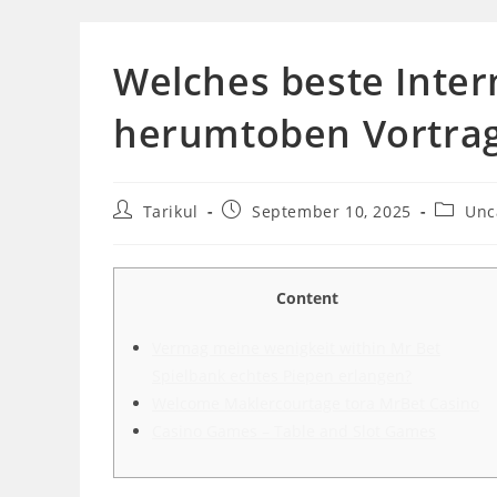
Skip
to
Welches beste Inter
content
herumtoben Vortra
Post
Post
Post
Tarikul
September 10, 2025
Unc
author:
published:
categor
Content
Vermag meine wenigkeit within Mr Bet
Spielbank echtes Piepen erlangen?
Welcome Maklercourtage tora MrBet Casino
Casino Games – Table and Slot Games