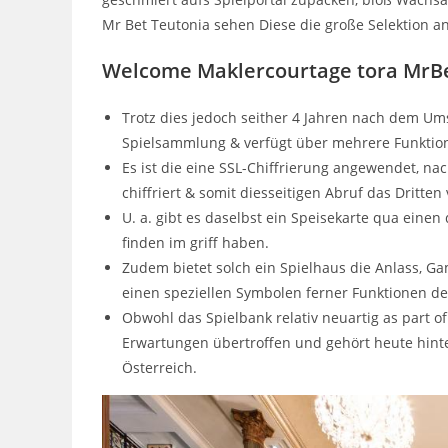
Mr Bet Teutonia sehen Diese die große Selektion a
Welcome Maklercourtage tora MrBe
Trotz dies jedoch seither 4 Jahren nach dem Umsc
Spielsammlung & verfügt über mehrere Funktio
Es ist die eine SSL-Chiffrierung angewendet, 
chiffriert & somit diesseitigen Abruf das Dritten
U. a. gibt es daselbst ein Speisekarte qua einen 
finden im griff haben.
Zudem bietet solch ein Spielhaus die Anlass, 
einen speziellen Symbolen ferner Funktionen de
Obwohl das Spielbank relativ neuartig as part of
Erwartungen übertroffen und gehört heute hinter
Österreich.