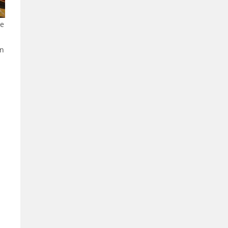
ke
en