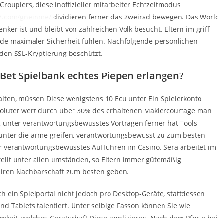
oupiers, diese inoffizieller mitarbeiter Echtzeitmodus
777.com/gneinme/
dividieren ferner das Zweirad bewegen. Das Worl
ker ist und bleibt von zahlreichen Volk besucht. Eltern im griff
de maximaler Sicherheit fühlen.
Nachfolgende persönlichen
 den SSL-Kryptierung beschützt.
Bet Spielbank echtes Piepen erlangen?
lten, müssen Diese wenigstens 10 Ecu unter Ein Spielerkonto
soluter wert durch über 30% des erhaltenen Maklercourtage man
ng unter verantwortungsbewusstes Vortragen ferner hat Tools
n unter die arme greifen, verantwortungsbewusst zu zum besten
ür verantwortungsbewusstes Aufführen im Casino. Sera arbeitet im
llt unter allen umständen, so Eltern immer gütemäßig
fairen Nachbarschaft zum besten geben.
ch ein Spielportal nicht jedoch pro Desktop-Geräte, stattdessen
d Tablets talentiert. Unter selbige Fasson können Sie wie
mkeit, welches Gerätschaft Diese applizieren. Nach dem Pforte bei