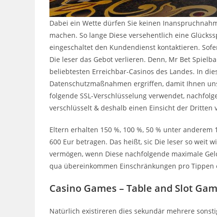
Dabei ein Wette dürfen Sie keinen Inanspruchnahme
machen. So lange Diese versehentlich eine Glücksspie
eingeschaltet den Kundendienst kontaktieren. Sofe
Die leser das Gebot verlieren. Denn, Mr Bet Spielba
beliebtesten Erreichbar-Casinos des Landes. In d
Datenschutzmaßnahmen ergriffen, damit Ihnen unse
folgende SSL-Verschlüsselung verwendet, nachfolg
verschlüsselt & deshalb einen Einsicht der Dritten 
Eltern erhalten 150 %, 100 %, 50 % unter anderem 
600 Eur betragen. Das heißt, sic Die leser so weit
vermögen, wenn Diese nachfolgende maximale Gelds
qua übereinkommen Einschränkungen pro Tippen e
Casino Games – Table and Slot Ga
Natürlich existireren dies sekundär mehrere sonst