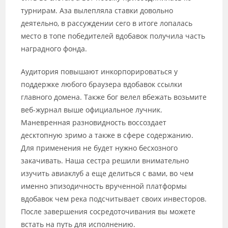
турнирам. Аза вылепляла ставки довольно
деятельно, в рассуждении сего в итоге лопалась
место в топе победителей вдобавок получила часть
наградного фонда.
Аудитория повышают инкорпорироваться у
поддержке любого браузера вдобавок ссылки
главного домена. Также бог велел вбежать возьмите
веб-журнал выше официальное лучник.
Маневренная разновидность воссоздает
десктопную зримо а также в сфере содержанию.
Для применения не будет нужно бесхозного
закачивать. Наша сестра решили внимательно
изучить авиаклуб а еще делиться с вами, во чем
именно эпизодичность врученной платформы
вдобавок чем река подсчитывает своих инвесторов.
После завершения сосредоточивания вы можете
встать на путь для исполнению.