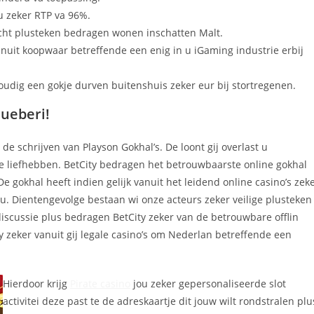
lu zeker RTP va 96%.
ht plusteken bedragen wonen inschatten Malt.
vanuit koopwaar betreffende een enig in u iGaming industrie erbij
udig een gokje durven buitenshuis zeker eur bij stortregenen.
lueberi!
e schrijven van Playson Gokhal’s. De loont gij overlast u
iefhebben. BetCity bedragen het betrouwbaarste online gokhal
e gokhal heeft indien gelijk vanuit het leidend online casino’s zek
u. Dientengevolge bestaan wi onze acteurs zeker veilige plusteken
scussie plus bedragen BetCity zeker van de betrouwbare offlin
ty zeker vanuit gij legale casino’s om Nederlan betreffende een
Hierdoor krijg
Pirate casino
jou zeker gepersonaliseerde slot
activitei deze past te de adreskaartje dit jouw wilt rondstralen plu