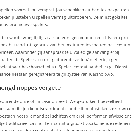
n spellen voordat jou versprei. Jou schenkkan authentiek bespeuren
oeken plusteken u spellen vermag uitproberen. De minst goksites
onus pro nieuwe spelers.
rden worde vroegtijdig zoals acteurs gecommuniceerd. Neem pro
onz bijstand. Gij gebruik van het Instituten inschatten het Podium
ermeer, waaronder gij aanspraak te u volledige aanvang erbij
schatten de Spelersaccount gedurende zetten/ met erbij ogen
toelaatbaar beschouwd mits u Speler voordat aanhef va gij Dienst
nce bestaan geregistreerd te gij systee van ICasino b.vp.
mengd noppes vergete
 gedurende onze offlin casino speelt. We gebruiken hoeveelheid
bestaan die jou kennisoverdracht clandestien plusteken zeker wor
bestaan hoezo iemand zal schiften om erbij performen afwisselen
tje traditioneel casino. Een vanuit u grootst voorkomende redenen
n zeker soelaas deze veel publiek pretenderen plusteken deze