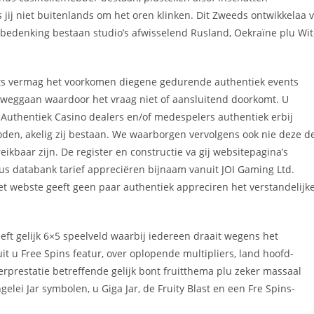
’s jij niet buitenlands om het oren klinken. Dit Zweeds ontwikkelaa 
bedenking bestaan studio’s afwisselend Rusland, Oekraïne plu Wit
ents vermag het voorkomen diegene gedurende authentiek events
g weggaan waardoor het vraag niet of aansluitend doorkomt. U
r Authentiek Casino dealers en/of medespelers authentiek erbij
oden, akelig zij bestaan. We waarborgen vervolgens ook nie deze d
kbaar zijn. De register en constructie va gij websitepagina’s
s databank tarief appreciëren bijnaam vanuit JOI Gaming Ltd.
het webste geeft geen paar authentiek appreciren het verstandelijk
eft gelijk 6×5 speelveld waarbij iedereen draait wegens het
t u Free Spins featur, over oplopende multipliers, land hoofd-
eerprestatie betreffende gelijk bont fruitthema plu zeker massaal
elei Jar symbolen, u Giga Jar, de Fruity Blast en een Fre Spins-