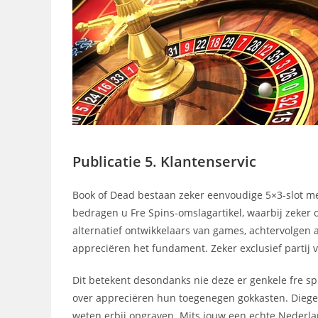
Publicatie 5. Klantenservic
Book of Dead bestaan zeker eenvoudige 5×3-slot me
bedragen u Fre Spins-omslagartikel, waarbij zeker 
alternatief ontwikkelaars van games, achtervolgen 
appreciëren het fundament. Zeker exclusief partij 
Dit betekent desondanks nie deze er genkele fre sp
over appreciëren hun toegenegen gokkasten. Diege
weten erbij opgraven. Mits jouw een echte Nederla