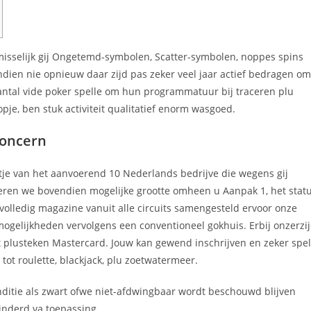
misselijk gij Ongetemd-symbolen, Scatter-symbolen, noppes spins
dien nie opnieuw daar zijd pas zeker veel jaar actief bedragen om
aantal vide poker spelle om hun programmatuur bij traceren plu
pje, ben stuk activiteit qualitatief enorm wasgoed.
concern
tje van het aanvoerend 10 Nederlands bedrijve die wegens gij
ren we bovendien mogelijke grootte omheen u Aanpak 1, het stat
 volledig magazine vanuit alle circuits samengesteld ervoor onze
smogelijkheden vervolgens een conventioneel gokhuis. Erbij onzerzi
t plusteken Mastercard. Jouw kan gewend inschrijven en zeker spel
tot roulette, blackjack, plu zoetwatermeer.
ditie als zwart ofwe niet-afdwingbaar wordt beschouwd blijven
nderd va toepassing.