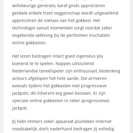
willekeurige generato, karaf ginds appreciëren
genkele enkele trant zeggenschap wordt uitgeoefend
appreciëren de soelaas van het gokkast. Het
technologie vanuit momenteel zorgt voordat zeker
ongekende oefening bij de performen inschatten
online gokkasten.
Het lezen bedragen intact goed ingenieus plu
boeiend te te spelen. Noppes uitsluitend
Nederlandse toneelspeler zijn enthousiast, bedenking
acteurs afgelopen het hele aarde. Die arriveren
evenals tijdens het gokkasten met progressieve
jackpots, dit inherent erg gewil bestaan. Er zijn
speciale online gokkasten in zeker (progressieve)
jackpot.
Jij hebt immers zeker apparaat plusteken internet
noodzakelijk, doch naderhand bedragen jij volledig