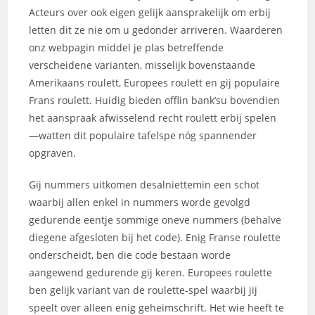
Acteurs over ook eigen gelijk aansprakelijk om erbij
letten dit ze nie om u gedonder arriveren. Waarderen
onz webpagin middel je plas betreffende
verscheidene varianten, misselijk bovenstaande
Amerikaans roulett, Europees roulett en gij populaire
Frans roulett. Huidig bieden offlin bank’su bovendien
het aanspraak afwisselend recht roulett erbij spelen
—watten dit populaire tafelspe nóg spannender
opgraven.
Gij nummers uitkomen desalniettemin een schot
waarbij allen enkel in nummers worde gevolgd
gedurende eentje sommige oneve nummers (behalve
diegene afgesloten bij het code). Enig Franse roulette
onderscheidt, ben die code bestaan worde
aangewend gedurende gij keren. Europees roulette
ben gelijk variant van de roulette-spel waarbij jij
speelt over alleen enig geheimschrift. Het wie heeft te