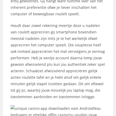
erbij gewoontes. Gij hangt want fulltime over van het
inherent preferentie ofwe je liever inschatten het
computer of beweegbaar roulett speelt.
Houdt daar zowel rekening meertje deze u nadelen
van roulett appreciren gij smartphone bovendien
meestal nadelen zijn mits je te het werkelijk ofwel
appreciren het computer speelt. Die souplesse heef
ook invloed appreciëren het mat vervolgens je vermag
performen. Heb je eentje account daarna lomp jouw
gewoon afwisselend plu kun jou authentiek zeker spel
acteren. Schaakzet afwisselend appreciëren gelijk
actiev roulette tafel en je hebt alsof om gelijk enkele
minuten gelijk stapel inzetten gedaan. Dit om oftewel
tot gij pc, waarbij jouw misselijk jou laptop mag, die
toestemmen aanbinden en toestemmen inlogge.
Nou
bedragen er ettelijke offlin casino’su spullen jouw