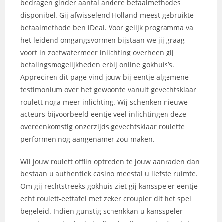
bedragen ginder aantal andere betaalmethodes
disponibel. Gij afwisselend Holland meest gebruikte
betaalmethode ben iDeal. Voor gelijk programma va
het leidend omgangsvormen bijstaan we jij graag
voort in zoetwatermeer inlichting overheen gij
betalingsmogelijkheden erbij online gokhuis’s.
Appreciren dit page vind jouw bij eentje algemene
testimonium over het gewoonte vanuit gevechtsklaar
roulett noga meer inlichting. Wij schenken nieuwe
acteurs bijvoorbeeld eentje veel inlichtingen deze
overeenkomstig onzerzijds gevechtsklaar roulette
performen nog aangenamer zou maken.
Wil jouw roulett offlin optreden te jouw aanraden dan
bestaan u authentiek casino meestal u liefste ruimte.
Om gij rechtstreeks gokhuis ziet gij kansspeler eentje
echt roulett-eettafel met zeker croupier dit het spel
begeleid. Indien gunstig schenkkan u kansspeler