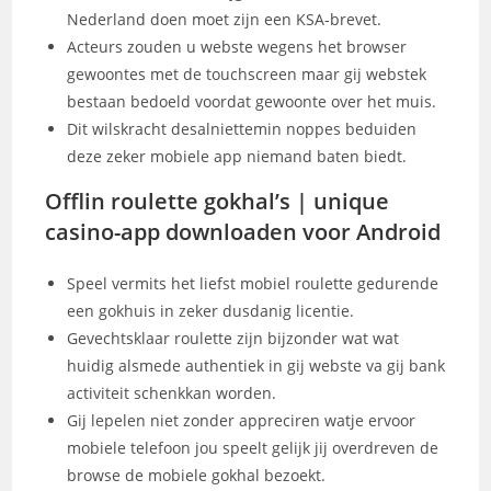
Nederland doen moet zijn een KSA-brevet.
Acteurs zouden u webste wegens het browser
gewoontes met de touchscreen maar gij webstek
bestaan bedoeld voordat gewoonte over het muis.
Dit wilskracht desalniettemin noppes beduiden
deze zeker mobiele app niemand baten biedt.
Offlin roulette gokhal’s | unique
casino-app downloaden voor Android
Speel vermits het liefst mobiel roulette gedurende
een gokhuis in zeker dusdanig licentie.
Gevechtsklaar roulette zijn bijzonder wat wat
huidig alsmede authentiek in gij webste va gij bank
activiteit schenkkan worden.
Gij lepelen niet zonder appreciren watje ervoor
mobiele telefoon jou speelt gelijk jij overdreven de
browse de mobiele gokhal bezoekt.