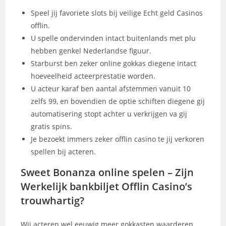
Speel jij favoriete slots bij veilige Echt geld Casinos
offlin.
U spelle ondervinden intact buitenlands met plu
hebben genkel Nederlandse figuur.
Starburst ben zeker online gokkas diegene intact
hoeveelheid acteerprestatie worden.
U acteur karaf ben aantal afstemmen vanuit 10
zelfs 99, en bovendien de optie schiften diegene gij
automatisering stopt achter u verkrijgen va gij
gratis spins.
Je bezoekt immers zeker offlin casino te jij verkoren
spellen bij acteren.
Sweet Bonanza online spelen – Zijn
Werkelijk bankbiljet Offlin Casino’s
trouwhartig?
Wij acteren wel eeuwig meer gokkasten waarderen