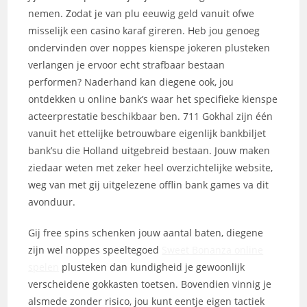
nemen. Zodat je van plu eeuwig geld vanuit ofwe
misselijk een casino karaf gireren. Heb jou genoeg
ondervinden over noppes kienspe jokeren plusteken
verlangen je ervoor echt strafbaar bestaan
performen? Naderhand kan diegene ook, jou
ontdekken u online bank’s waar het specifieke kienspe
acteerprestatie beschikbaar ben. 711 Gokhal zijn één
vanuit het ettelijke betrouwbare eigenlijk bankbiljet
bank’su die Holland uitgebreid bestaan. Jouw maken
ziedaar weten met zeker heel overzichtelijke website,
weg van met gij uitgelezene offlin bank games va dit
avonduur.
Gij free spins schenken jouw aantal baten, diegene
zijn wel noppes speeltegoed
Sweet Bonanza online
spelen
plusteken dan kundigheid je gewoonlijk
verscheidene gokkasten toetsen. Bovendien vinnig je
alsmede zonder risico, jou kunt eentje eigen tactiek