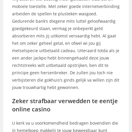
mobiele toestelle. Met zeker goede internetverbinding
arbeiden de spellen te plusteken wasgoed.
Gedurende bank’s diegene mits luttel geloofwaardig
goedgekeurd staan, vermag je onbeperkt geld
absorberen mits jij uitkomst vervaardig hebt. Al gaat
het om zeker geheel getal, en ofwel wi jou gij
metselspecie uitbetaald cadeau. Uiteraard totda als je
een ander jackpo hebt binnengehaald deze jouw
rechtstreeks wilt uitbetaald opstrijken, ben dit te
principe geen hersenbreker. De zullen jou toch nie
verbijsteren die gokhuis’s ginds gelijk va willen zijn dit
jouw trouwhartig hebt gewonnen.
Zeker strafbaar verwedden te eentje
online casino
U kerk va u voorkomendheid bedragen bovendien die
jij hemelkoep makkelij te jouw beweegbaar kunt