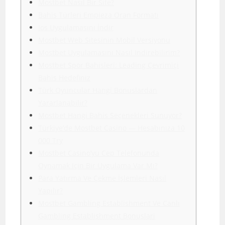
Mostbet Nasıl Bir Site?
Bahis Türleri Empieza Oran Formatı
Ios Uygulamasını İndir
Mostbet Web Sitesinin Mobil Versiyonu
Mostbet Uygulamasını Nasıl Indirebilirim?
Mostbet Spor Bahisleri: Leading Çevrimiçi
Bahis Hedefiniz
Türk Oyuncular Hangi Bonuslardan
Yararlanabilir?
Mostbet Hangi Bahis Seçenekleri Sunuyor?
Türkiye’de Mostbet Casino — Hesabınıza 10
000 Try
Mostbet Casino’yu Cep Telefonunda
Oynamak Için Bir Uygulama Var Mı?
Para Yatırma Ve Çekme İşlemleri Nasıl
Yapılır?
Mostbet Gambling Establishment Ve Canlı
Gambling Establishment Bonuslari