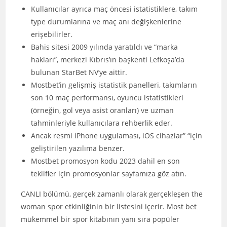
Kullanıcılar ayrıca maç öncesi istatistiklere, takım
type durumlarına ve maç anı değişkenlerine
erişebilirler.
Bahis sitesi 2009 yılında yaratıldı ve “marka
hakları”, merkezi Kıbrıs’ın başkenti Lefkoşa’da
bulunan StarBet NV’ye aittir.
Mostbet’in gelişmiş istatistik panelleri, takımların
son 10 maç performansı, oyuncu istatistikleri
(örneğin, gol veya asist oranları) ve uzman
tahminleriyle kullanıcılara rehberlik eder.
Ancak resmi iPhone uygulaması, iOS cihazlar” “için
geliştirilen yazılıma benzer.
Mostbet promosyon kodu 2023 dahil en son
teklifler için promosyonlar sayfamıza göz atın.
CANLI bölümü, gerçek zamanlı olarak gerçekleşen the
woman spor etkinliğinin bir listesini içerir. Most bet
mükemmel bir spor kitabının yanı sıra popüler