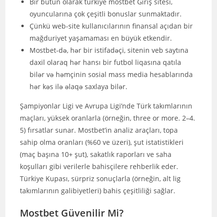
Bir bütün olarak türkiye mostbet Giriş sitesi,
oyuncularına çok çeşitli bonuslar sunmaktadır.
Çünkü web-site kullanıcılarının finansal açıdan bir
mağduriyet yaşamaması en büyük etkendir.
Mostbet-də, hər bir istifadəçi, sitenin veb saytına
daxil olaraq hər hansı bir futbol liqasına qatıla
bilər və həmçinin sosial mass media hesablarında
hər kəs ilə əlaqə saxlaya bilər.
Şampiyonlar Ligi ve Avrupa Ligi’nde Türk takımlarının
maçları, yüksek oranlarla (örneğin, three or more. 2–4.
5) fırsatlar sunar. Mostbet’in analiz araçları, topa
sahip olma oranları (%60 ve üzeri), şut istatistikleri
(maç başına 10+ şut), sakatlık raporları ve saha
koşulları gibi verilerle bahisçilere rehberlik eder.
Türkiye Kupası, sürpriz sonuçlarla (örneğin, alt lig
takımlarının galibiyetleri) bahis çeşitliliği sağlar.
Mostbet Güvenilir Mi?