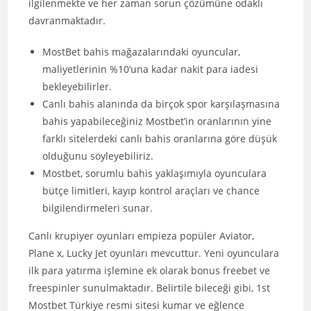
ilgilenmekte ve her zaman sorun çözümüne odaklı
davranmaktadır.
MostBet bahis mağazalarındaki oyuncular,
maliyetlerinin %10’una kadar nakit para iadesi
bekleyebilirler.
Canlı bahis alanında da birçok spor karşılaşmasına
bahis yapabileceğiniz Mostbet’in oranlarının yine
farklı sitelerdeki canlı bahis oranlarına göre düşük
olduğunu söyleyebiliriz.
Mostbet, sorumlu bahis yaklaşımıyla oyunculara
bütçe limitleri, kayıp kontrol araçları ve chance
bilgilendirmeleri sunar.
Canlı krupiyer oyunları empieza popüler Aviator,
Plane x, Lucky Jet oyunları mevcuttur. Yeni oyunculara
ilk para yatırma işlemine ek olarak bonus freebet ve
freespinler sunulmaktadır. Belirtile bileceği gibi, 1st
Mostbet Türkiye resmi sitesi kumar ve eğlence