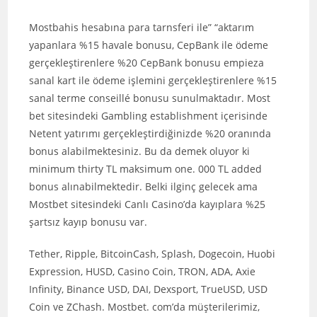
Mostbahis hesabına para tarnsferi ile” “aktarım
yapanlara %15 havale bonusu, CepBank ile ödeme
gerçekleştirenlere %20 CepBank bonusu empieza
sanal kart ile ödeme işlemini gerçekleştirenlere %15
sanal terme conseillé bonusu sunulmaktadır. Most
bet sitesindeki Gambling establishment içerisinde
Netent yatırımı gerçekleştirdiğinizde %20 oranında
bonus alabilmektesiniz. Bu da demek oluyor ki
minimum thirty TL maksimum one. 000 TL added
bonus alınabilmektedir. Belki ilginç gelecek ama
Mostbet sitesindeki Canlı Casino’da kayıplara %25
şartsız kayıp bonusu var.
Tether, Ripple, BitcoinCash, Splash, Dogecoin, Huobi
Expression, HUSD, Casino Coin, TRON, ADA, Axie
Infinity, Binance USD, DAI, Dexsport, TrueUSD, USD
Coin ve ZChash. Mostbet. com’da müşterilerimiz,