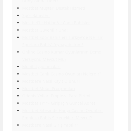
Dünyasında Lider!
Mostbet Müşteri Destek Hizmeti
Spor Bahisleri
Mostbet’te Hatlar Ve Canlı Bahisler
Mostbet Güvenilir Una?
Mostbet Spor Bahisleri Türkiye’de Ne Tür
Sporlara Bahis” “oynayabilirim?
Online Casino Kumar Oyunlarının Demo
Versiyonu Mevcut Mu?
Mobil Uygulamaları
Mostbet Canlı Casino Oyunları Nelerdir?
Mostbet’e Nasıl Kayıt Olunur?
Mostbet Mobil Proqramları
Ödeniş Yolları Empieza Para Birimi
Mostbet Tr” “– Giriş Için Güncel Adres
Mostbet Sitesinde Hangi Casino Oyunları
Empieza Bahis Seçenekleri Mevcut?
Mostbet’e Nasıl Giriş Yapılır?