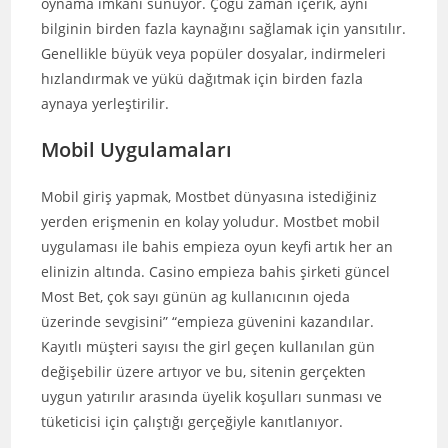
oynama imkanı sunuyor. Çoğu zaman içerik, aynı
bilginin birden fazla kaynağını sağlamak için yansıtılır.
Genellikle büyük veya popüler dosyalar, indirmeleri
hızlandırmak ve yükü dağıtmak için birden fazla
aynaya yerleştirilir.
Mobil Uygulamaları
Mobil giriş yapmak, Mostbet dünyasına istediğiniz
yerden erişmenin en kolay yoludur. Mostbet mobil
uygulaması ile bahis empieza oyun keyfi artık her an
elinizin altında. Casino empieza bahis şirketi güncel
Most Bet, çok sayı günün ag kullanıcının ojeda
üzerinde sevgisini” “empieza güvenini kazandılar.
Kayıtlı müşteri sayısı the girl geçen kullanılan gün
değişebilir üzere artıyor ve bu, sitenin gerçekten
uygun yatırılır arasında üyelik koşulları sunması ve
tüketicisi için çalıştığı gerçeğiyle kanıtlanıyor.