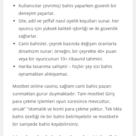
Kullanıcılar çevrimiçi bahis yaparken güvenli bir
deneyim yaşarlar.
Site, adil ve şeffaf nasıl üyelik koşulları sunar, her
oyuncu için yüksek kaliteli işbirliği ve iki güvenlik
sağlarlar.
Canlı bahisler, çeyrek bazında değişen oranlarla
dinamizm sunar; örneğin, bir çeyrekte 40+ puan
veya bir oyuncunun 10+ ribaund tahmini.
Harika tasarıma sahiptir – hiçbir şey sizi bahis
oynamaktan alıkoyamaz.
Mostbet online casino, sağlam canlı bahis pazarı
sunmaktan gurur duymaktadır. Tam mostbet Giriş
para çekme işlemleri oyun süresince mevcuttur,
ancak” “otomatik ve kısmi para çekme yoktur. Tek tıkla
bahis özelliği ile bir bahis belirleyebilir ve mostbet’e
bir saniyede bahis koyabilirsiniz.