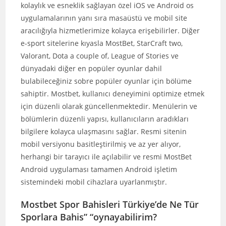
kolaylık ve esneklik sağlayan özel iOS ve Android os
uygulamalarının yanı sıra masaüstü ve mobil site
aracılığıyla hizmetlerimize kolayca erişebilirler. Diğer
e-sport sitelerine kıyasla MostBet, StarCraft two,
Valorant, Dota a couple of, League of Stories ve
dünyadaki diğer en popüler oyunlar dahil
bulabileceğiniz sobre popüler oyunlar için bölüme
sahiptir. Mostbet, kullanıcı deneyimini optimize etmek
için düzenli olarak güncellenmektedir. Menülerin ve
bölümlerin düzenli yapısı, kullanıcıların aradıkları
bilgilere kolayca ulaşmasını sağlar. Resmi sitenin
mobil versiyonu basitleştirilmiş ve az yer alıyor,
herhangi bir tarayıcı ile açılabilir ve resmi MostBet
Android uygulaması tamamen Android işletim
sistemindeki mobil cihazlara uyarlanmıştır.
Mostbet Spor Bahisleri Türkiye’de Ne Tür
Sporlara Bahis” “oynayabilirim?