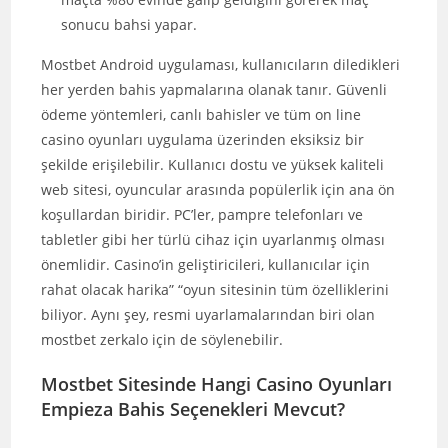
sonucu bahsi yapar.
Mostbet Android uygulaması, kullanıcıların diledikleri
her yerden bahis yapmalarına olanak tanır. Güvenli
ödeme yöntemleri, canlı bahisler ve tüm on line
casino oyunları uygulama üzerinden eksiksiz bir
şekilde erişilebilir. Kullanıcı dostu ve yüksek kaliteli
web sitesi, oyuncular arasında popülerlik için ana ön
koşullardan biridir. PC’ler, pampre telefonları ve
tabletler gibi her türlü cihaz için uyarlanmış olması
önemlidir. Casino’in geliştiricileri, kullanıcılar için
rahat olacak harika” “oyun sitesinin tüm özelliklerini
biliyor. Aynı şey, resmi uyarlamalarından biri olan
mostbet zerkalo için de söylenebilir.
Mostbet Sitesinde Hangi Casino Oyunları
Empieza Bahis Seçenekleri Mevcut?