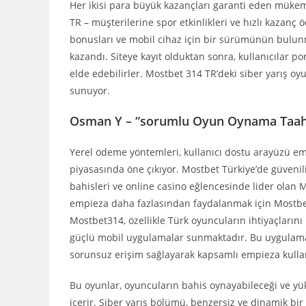
Her ikisi para büyük kazançları garanti eden mükem
TR – müşterilerine spor etkinlikleri ve hızlı kazanç ö
bonusları ve mobil cihaz için bir sürümünün bulunm
kazandı. Siteye kayıt olduktan sonra, kullanıcılar po
elde edebilirler. Mostbet 314 TR’deki siber yarış oyu
sunuyor.
Osman Y – “sorumlu Oyun Oynama Taa
Yerel ödeme yöntemleri, kullanıcı dostu arayüzü em
piyasasında öne çıkıyor. Mostbet Türkiye’de güvenili
bahisleri ve online casino eğlencesinde lider olan M
empieza daha fazlasından faydalanmak için Mostbe
Mostbet314, özellikle Türk oyuncuların ihtiyaçları
güçlü mobil uygulamalar sunmaktadır. Bu uygulama
sorunsuz erişim sağlayarak kapsamlı empieza kulla
Bu oyunlar, oyuncuların bahis oynayabileceği ve yüks
içerir. Siber yarış bölümü, benzersiz ve dinamik bir