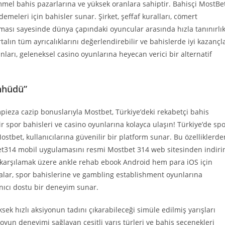
mel bahis pazarlarına ve yüksek oranlara sahiptir. Bahisçi MostBe
demeleri için bahisler sunar. Şirket, şeffaf kuralları, cömert
ası sayesinde dünya çapındaki oyuncular arasında hızla tanınırlı
rtalın tüm ayrıcalıklarını değerlendirebilir ve bahislerde iyi kazançl
nları, geleneksel casino oyunlarına heyecan verici bir alternatif
hhüdü”
pieza cazip bonuslarıyla Mostbet, Türkiye’deki rekabetçi bahis
r spor bahisleri ve casino oyunlarına kolayca ulaşın! Türkiye’de sp
ostbet, kullanıcılarına güvenilir bir platform sunar. Bu özelliklerde
t314 mobil uygulamasını resmi Mostbet 314 web sitesinden indiri
nı karşılamak üzere ankle rehab ebook Android hem para iOS için
lar, spor bahislerine ve gambling establishment oyunlarına
nıcı dostu bir deneyim sunar.
ek hızlı aksiyonun tadını çıkarabileceği simüle edilmiş yarışları
 oyun deneyimi sağlayan çeşitli yarış türleri ve bahis seçenekleri