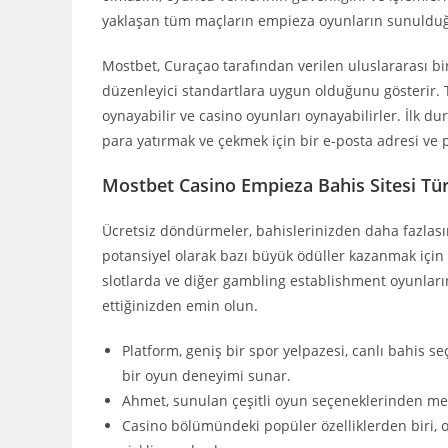
yaklaşan tüm maçların empieza oyunların sunulduğu
Mostbet, Curaçao tarafından verilen uluslararası bi
düzenleyici standartlara uygun olduğunu gösterir. 
oynayabilir ve casino oyunları oynayabilirler. İlk d
para yatırmak ve çekmek için bir e-posta adresi ve 
Mostbet Casino Empieza Bahis Sitesi Tür
Ücretsiz döndürmeler, bahislerinizden daha fazlası
potansiyel olarak bazı büyük ödüller kazanmak için 
slotlarda ve diğer gambling establishment oyunların
ettiğinizden emin olun.
Platform, geniş bir spor yelpazesi, canlı bahis seç
bir oyun deneyimi sunar.
Ahmet, sunulan çeşitli oyun seçeneklerinden me
Casino bölümündeki popüler özelliklerden biri, o