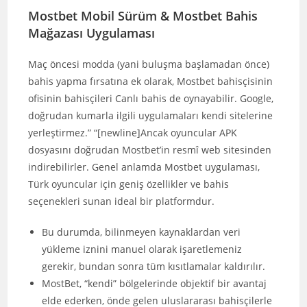
Mostbet Mobil Sürüm & Mostbet Bahis
Mağazası Uygulaması
Maç öncesi modda (yani buluşma başlamadan önce)
bahis yapma fırsatına ek olarak, Mostbet bahisçisinin
ofisinin bahisçileri Canlı bahis de oynayabilir. Google,
doğrudan kumarla ilgili uygulamaları kendi sitelerine
yerleştirmez.” “[newline]Ancak oyuncular APK
dosyasını doğrudan Mostbet’in resmî web sitesinden
indirebilirler. Genel anlamda Mostbet uygulaması,
Türk oyuncular için geniş özellikler ve bahis
seçenekleri sunan ideal bir platformdur.
Bu durumda, bilinmeyen kaynaklardan veri
yükleme iznini manuel olarak işaretlemeniz
gerekir, bundan sonra tüm kısıtlamalar kaldırılır.
MostBet, “kendi” bölgelerinde objektif bir avantaj
elde ederken, önde gelen uluslararası bahisçilerle