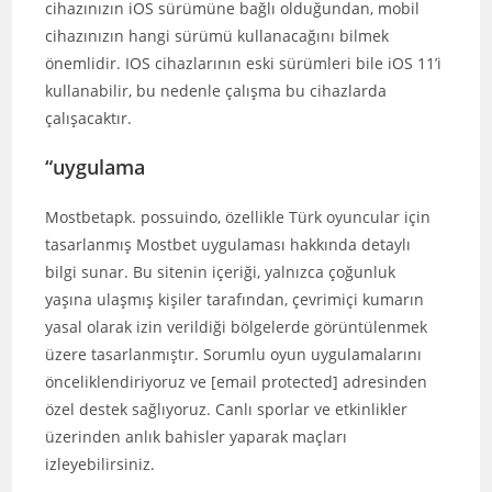
cihazınızın iOS sürümüne bağlı olduğundan, mobil
cihazınızın hangi sürümü kullanacağını bilmek
önemlidir. IOS cihazlarının eski sürümleri bile iOS 11’i
kullanabilir, bu nedenle çalışma bu cihazlarda
çalışacaktır.
“uygulama
Mostbetapk. possuindo, özellikle Türk oyuncular için
tasarlanmış Mostbet uygulaması hakkında detaylı
bilgi sunar. Bu sitenin içeriği, yalnızca çoğunluk
yaşına ulaşmış kişiler tarafından, çevrimiçi kumarın
yasal olarak izin verildiği bölgelerde görüntülenmek
üzere tasarlanmıştır. Sorumlu oyun uygulamalarını
önceliklendiriyoruz ve [email protected] adresinden
özel destek sağlıyoruz. Canlı sporlar ve etkinlikler
üzerinden anlık bahisler yaparak maçları
izleyebilirsiniz.