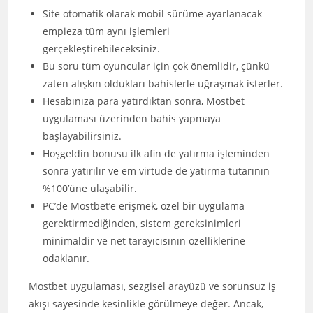
Site otomatik olarak mobil sürüme ayarlanacak
empieza tüm aynı işlemleri
gerçekleştirebileceksiniz.
Bu soru tüm oyuncular için çok önemlidir, çünkü
zaten alışkın oldukları bahislerle uğraşmak isterler.
Hesabınıza para yatırdıktan sonra, Mostbet
uygulaması üzerinden bahis yapmaya
başlayabilirsiniz.
Hoşgeldin bonusu ilk afin de yatırma işleminden
sonra yatırılır ve em virtude de yatırma tutarının
%100’üne ulaşabilir.
PC’de Mostbet’e erişmek, özel bir uygulama
gerektirmediğinden, sistem gereksinimleri
minimaldir ve net tarayıcısının özelliklerine
odaklanır.
Mostbet uygulaması, sezgisel arayüzü ve sorunsuz iş
akışı sayesinde kesinlikle görülmeye değer. Ancak,