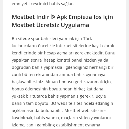
emniyetli çevrimiçi bahis sağlar.
Mostbet Indir ᐉ Apk Empieza Ios Için
Mostbet Ücretsiz Uygulama
Bu sitede spor bahisleri yapmak için Türk
kullanıcıların öncelikle internet sitelerine kayıt olarak
kendilerinde bir hesap açmaları gerekmektedir. Bunu
yaptıktan sonra, hesap kontrol panelinizden ya da
doğrudan bahis yapmakla ilgilendiğiniz herhangi bir
canlı bülten ekranından anında bahis oynamaya
başlayabilirsiniz. Alınan bonusu geri kazanmak için,
bonus ödemesinin boyutundan birkaç kat daha
yüksek bir tutarda bahis yapmanız gerekir. Böyle
bahsin tam boyutu, BO website sitesindeki etkinliğin
açıklamasında bulunabilir. Mostbet web sitesine
kaydolmak, bahis yapma, maçların video yayınlarını
izleme, canlı gambling establishment oynama