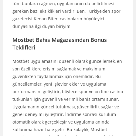
tüm bunlara rağmen, uygulamanın da belirtilmesi
gereken bazı eksiklikleri vardır. Ben, Türkiye’den spor
gazetecisi Kenan Biter, casinoların büyüleyici
dünyasına ilgi duyan biriyim.
Mostbet Bahis Mağazasından Bonus
Teklifleri
Mostbet uygulamasını düzenli olarak güncellemek, en
son özelliklere erişim sağlamak ve maksimum
güvenlikten faydalanmak için önemlidir. Bu
güncellemeler, yeni işlevler ekler ve uygulama
performansını geliştirir, böylece spor ve on line casino
tutkunları için güvenli ve verimli bahis ortamı sunar.
Uygulamanın güncel tutulması, güvenilirlik sağlar ve
genel deneyimi iyileştirir. İndirme sonrası kurulum
otomatik olarak gerçekleşir ve uygulama anında
kullanıma hazır hale gelir. Bu kolaylık, Mostbet