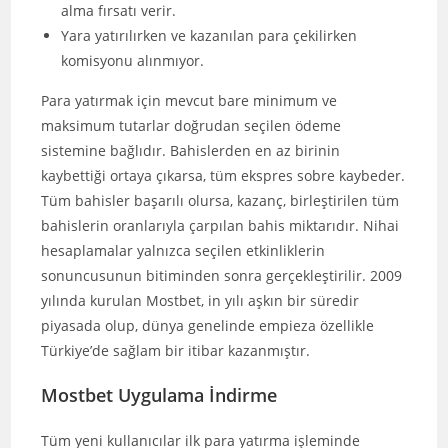
alma fırsatı verir.
Yara yatırılırken ve kazanılan para çekilirken
komisyonu alınmıyor.
Para yatırmak için mevcut bare minimum ve
maksimum tutarlar doğrudan seçilen ödeme
sistemine bağlıdır. Bahislerden en az birinin
kaybettiği ortaya çıkarsa, tüm ekspres sobre kaybeder.
Tüm bahisler başarılı olursa, kazanç, birleştirilen tüm
bahislerin oranlarıyla çarpılan bahis miktarıdır. Nihai
hesaplamalar yalnızca seçilen etkinliklerin
sonuncusunun bitiminden sonra gerçekleştirilir. 2009
yılında kurulan Mostbet, in yılı aşkın bir süredir
piyasada olup, dünya genelinde empieza özellikle
Türkiye’de sağlam bir itibar kazanmıştır.
Mostbet Uygulama İndirme
Tüm yeni kullanıcılar ilk para yatırma işleminde