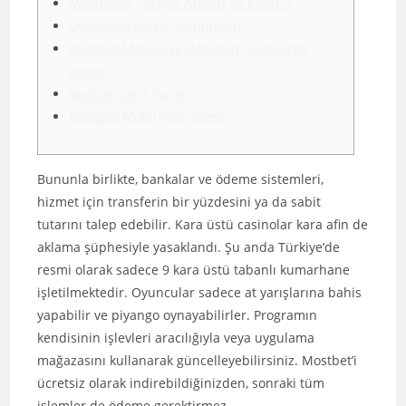
Mostbet’in Türkiye Artıları Ve Eksileri
Uygulama Ekran Görüntüleri
Mostbet Mobil Uygulamasını Türkiye’de
Indirin
Mosbet Kayıt Formu
Mostbet Mobil Web Sitesi
Bununla birlikte, bankalar ve ödeme sistemleri,
hizmet için transferin bir yüzdesini ya da sabit
tutarını talep edebilir. Kara üstü casinolar kara afin de
aklama şüphesiyle yasaklandı. Şu anda Türkiye’de
resmi olarak sadece 9 kara üstü tabanlı kumarhane
işletilmektedir. Oyuncular sadece at yarışlarına bahis
yapabilir ve piyango oynayabilirler. Programın
kendisinin işlevleri aracılığıyla veya uygulama
mağazasını kullanarak güncelleyebilirsiniz. Mostbet’i
ücretsiz olarak indirebildiğinizden, sonraki tüm
işlemler de ödeme gerektirmez.