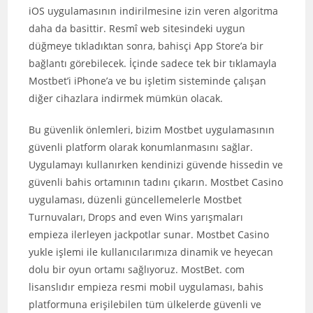
iOS uygulamasının indirilmesine izin veren algoritma
daha da basittir. Resmî web sitesindeki uygun
düğmeye tıkladıktan sonra, bahisçi App Store’a bir
bağlantı görebilecek. İçinde sadece tek bir tıklamayla
Mostbet’i iPhone’a ve bu işletim sisteminde çalışan
diğer cihazlara indirmek mümkün olacak.
Bu güvenlik önlemleri, bizim Mostbet uygulamasının
güvenli platform olarak konumlanmasını sağlar.
Uygulamayı kullanırken kendinizi güvende hissedin ve
güvenli bahis ortamının tadını çıkarın. Mostbet Casino
uygulaması, düzenli güncellemelerle Mostbet
Turnuvaları, Drops and even Wins yarışmaları
empieza ilerleyen jackpotlar sunar. Mostbet Casino
yukle işlemi ile kullanıcılarımıza dinamik ve heyecan
dolu bir oyun ortamı sağlıyoruz. MostBet. com
lisanslıdır empieza resmi mobil uygulaması, bahis
platformuna erişilebilen tüm ülkelerde güvenli ve