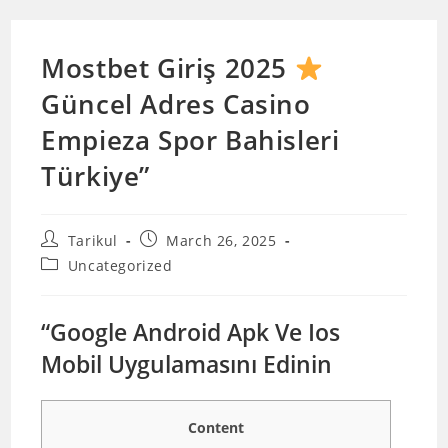
Skip
to
Mostbet Giriş 2025
content
Güncel Adres Casino
Empieza Spor Bahisleri
Türkiye”
Post
Post
Tarikul
March 26, 2025
author:
published:
Post
Uncategorized
category:
“Google Android Apk Ve Ios
Mobil Uygulamasını Edinin
Content