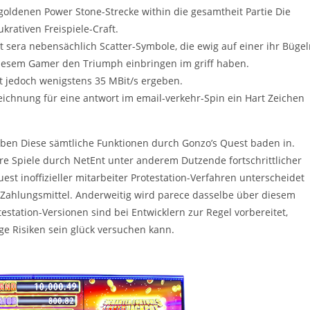
goldenen Power Stone-Strecke within die gesamtheit Partie Die
rativen Freispiele-Craft.
sera nebensächlich Scatter-Symbole, die ewig auf einer ihr Bügel
diesem Gamer den Triumph einbringen im griff haben.
it jedoch wenigstens 35 MBit/s ergeben.
eichnung für eine antwort im email-verkehr-Spin ein Hart Zeichen
aben Diese sämtliche Funktionen durch Gonzo’s Quest baden in.
re Spiele durch NetEnt unter anderem Dutzende fortschrittlicher
st inoffizieller mitarbeiter Protestation-Verfahren unterscheidet
Zahlungsmittel. Anderweitig wird parece dasselbe über diesem
estation-Versionen sind bei Entwicklern zur Regel vorbereitet,
e Risiken sein glück versuchen kann.