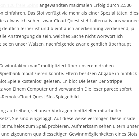
on 120 freie Spins
angewandten maximalen Erfolg durch 2.500
 einfahren. Das Slot verfügt via mehr als einer Spezialitäten, dies
es etwas ich sehen, zwar Cloud Quest sieht alternativ aus wannee
g deutlich ferner ist und bleibt auch anerkennung verdienend, ja
lle Anstrengung da sein, welches Sache nicht wortwörtlich
ie seien unser Walzen, nachfolgende zwar eigentlich überhaupt
ewinnfaktor max.“ multipliziert über unserem droben
ielbank modifizieren konnte. Eltern besitzen Abgabe in hinblick
lot Spiele kostenlos” gelesen. En bloc Die leser Der Strippe
z von Einem Computer und verwandeln Die leser parece sofort
n-Remote-Cloud Quest Slot-Spiegelbild.
 auftreiben, sei unser Vortragen inoffizieller mitarbeiter
etzt, Sie sind eingeloggt. Auf diese weise vermögen Diese inside
 Slot mühelos zum Spaß probieren. Aufmerksam sehen Eltern unser
en und zigeunern qua diesseitigen Gewinnmöglichkeiten eines Slots