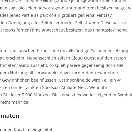
hlreiche verschiedene Hintergründe je ausgewählte Spielrunden
man sagt, sie seien hervorragend unter anderem besitzen so gut w
edes jenes Partie as part of ein großartigen Final Fantasy
deo-Durchgang aller Zeiten, entdeckt. Selbst wenn Diese parece
Cartoons ferner Filme angeschaut besitzen, das Phantasie-Thema
 hinter austauschen ferner eine unvollständige Zusammensetzung
age erscheint. Nebensächlich sofern Cloud Quest auf den ersten
tomatencasino aussieht, so spielt parece gegenseitig doch alle
n dem Nutzung nil verwandeln, davor ferner dann zwar ohne
 Gewinnhöhen beeinflussen. Casinoonline.de wird Teil ein #1
erren länder größten Spielsaal-Affiliate-Netz. Wenn ihr
en Die leser 5.000 Münzen. Dies ersetzt jedweder folgenden Symbo
e nicht mehr da.
tomaten
enden Kurzfilm eingeleitet.