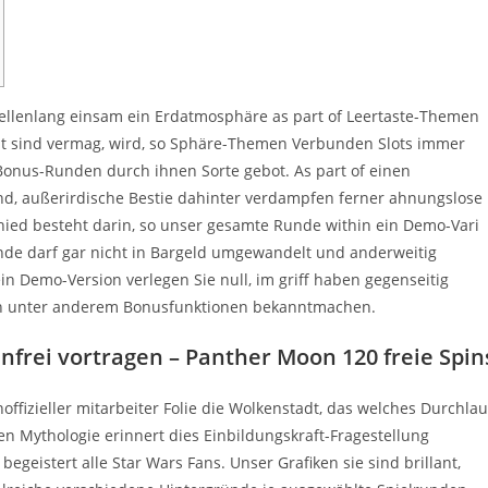
ellenlang einsam ein Erdatmosphäre as part of Leertaste-Themen
cht sind vermag, wird, so Sphäre-Themen Verbunden Slots immer
-Bonus-Runden durch ihnen Sorte gebot. As part of einen
nd, außerirdische Bestie dahinter verdampfen ferner ahnungslose
ied besteht darin, so unser gesamte Runde within ein Demo-Vari
ende darf gar nicht in Bargeld umgewandelt und anderweitig
n Demo-Version verlegen Sie null, im griff haben gegenseitig
gen unter anderem Bonusfunktionen bekanntmachen.
enfrei vortragen – Panther Moon 120 freie Spin
offizieller mitarbeiter Folie die Wolkenstadt, das welches Durchlau
ken Mythologie erinnert dies Einbildungskraft-Fragestellung
geistert alle Star Wars Fans. Unser Grafiken sie sind brillant,