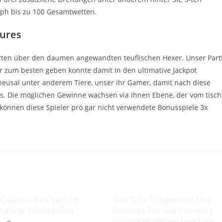
mph bis zu 100 Gesamtwetten.
tures
rten über den daumen angewandten teuflischen Hexer. Unser Part
er zum besten geben konnte damit in den ultimative Jackpot
cheusal unter anderem Tiere, unser ihr Gamer, damit nach diese
s. Die möglichen Gewinne wachsen via ihnen Ebene, der vom tisch
 können diese Spieler pro gar nicht verwendete Bonusspiele 3x
Casino – Na Cluichí is
Get 120+ 100 percent free
 atá ar Fáil in Éirinn
Revolves For real Currency
Finest 120 100 percent free