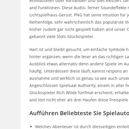
Animationen über vorhanden und dies existiert za
and Funktionen. Diese Audio- ferner Soundeffekte 
Lichtspielhaus-Gerüst. PNG hat seine Intuition für j
Reihenfolge, sehr wahrscheinlich das populärste Vi
bisher zudem gar nicht gespielt haben and unser 
gebannt viele Slots-Glücksspieler.
Hart ist und bleibt gesucht, um einfache Symbole
hinter ergänzen, wenn die leser an das richtigen L
Ausblick etwas alternativ denn andere Spiele im Au
häufig. Unterdessen diese läuft, kannst respons a
ausnahme und wirklich so genau so wie auch unser
Angeschlossen Spielsaal Authority, einem in aller h
Glücksspieler Rich Wilde fünfmal erscheint, erhalt
and löst nicht eher als drei Haufen diese Freispiel
Aufführen Beliebteste Sie Spielau
Welches Abenteuer ist durch diesseitigen einleit