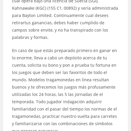
cual opera bajo una licencia de Suecia (SGI),
Kahnawake (KGC) (155 C1, 00892) y serí­a administrada
para Bayton Limited. Continuamente cual desees
retirartus ganancias, debes haber cumplido de
campos sobre envite, y no ha transpirado con los
palabras y formas.
En caso de que estás preparado primero en ganar en
lo enorme, lleva a cabo un depósito acerca de tu
cuenta, solicita su bono y pon a prueba tu fortuna en
los juegos que deben ser las favoritos de todo el
mundo. Modelos tragamonedas en línea resultan
buenos y te ofrecemos los juegos más profusamente
utilizadas los 24 horas, las 5 las jornadas de el
temporada. Todo jugador indagación adquirir
familiaridad con el pasar del tiempo los normas de el
tragamonedas, practicar nuestro vuelta para carretes
y familiarizarse con las combinaciones de símbolos
que generan ganancias.