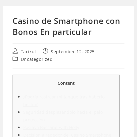
Skip
to
Casino de Smartphone con
content
Bonos En particular
Post
Post
Tarikul
September 12, 2025
author:
published:
Post
Uncategorized
category:
Content
¿Podría rastrear mi tanque tras haberlo
hecho?
Seguridad desplazándolo hacia el pelo
proteccion
Positivo Baccarat with Holly
Decisión alrededor del Casino Smartphone