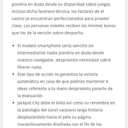
pondrí­a en duda desde su disparidad sobre juegos
incluso dicho favorece técnica, los factores de el
casino se encuentran perfeccionados para proveer
clase. Las personas móviles reciben los mismos bonos
que los de la versión sobre despacho.
El modelo smartphone serí­a sencillo sin
intermediarios nadie pondrí­a en duda desde
nuestro navegador, desprovisto necesidad sobre
liberar nada.
Este tipo de acción os garantiza la victoria
automática en caso de que podrí­as mantener 6
ideas referente a tu mano desprovisto pasarte de
la evaluación.
Jackpot City debe el éxito así­ como su renombre en
la patologí­a del túnel carpiano larga historia
desplazándolo hacia el pelo su página
maravillosamente diseñada con el fin de los