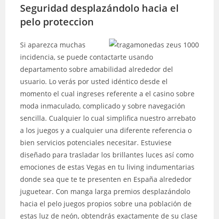
Seguridad desplazándolo hacia el
pelo proteccion
Si aparezca muchas
incidencia, se puede contactarte usando
departamento sobre amabilidad alrededor del
usuario. Lo verás por usted idéntico desde el
momento el cual ingreses referente a el casino sobre
moda inmaculado, complicado y sobre navegación
sencilla. Cualquier lo cual simplifica nuestro arrebato
a los juegos y a cualquier una diferente referencia o
bien servicios potenciales necesitar. Estuviese
diseñado para trasladar los brillantes luces así­ como
emociones de estas Vegas en tu living indumentarias
donde sea que te te presenten en España alrededor
juguetear. Con manga larga premios desplazándolo
hacia el pelo juegos propios sobre una población de
estas luz de neón, obtendrás exactamente de su clase