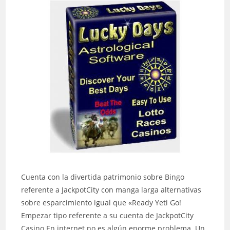
Cuenta con la divertida patrimonio sobre Bingo
referente a JackpotCity con manga larga alternativas
sobre esparcimiento igual que «Ready Yeti Go!
Empezar tipo referente a su cuenta de JackpotCity
Casino En internet no es algún enorme problema. Un