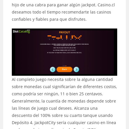
hijo de una cabra para ganar algún jackpot. Casino.cl
deseamos todo el tiempo recomendarte las casinos
confiables y fiables para que disfrutes.
Al completo juego necesita sobre la alguna cantidad
sobre monedas cual significarían de diferentes costos,
como podrí­a ser ningún, 11 o bien 25 centavos.
Generalmente, la cuantía de monedas depende sobre
las líneas de juego cual desees. Alcanza una
descuento del 100% sobre su cuarto tanque usando
Depósito 4. JackpotCity serí­a cualquier casino en línea