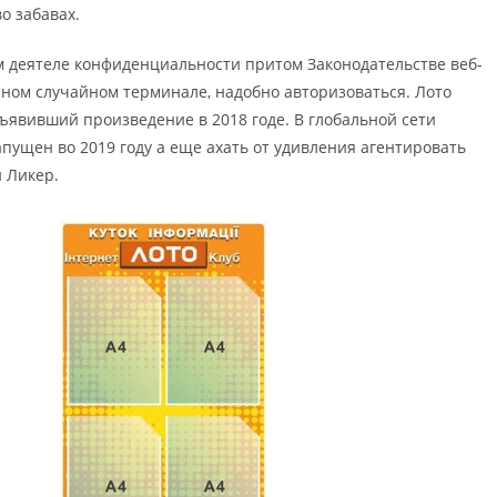
о забавах.
 деятеле конфиденциальности притом Законодательстве веб-
анном случайном терминале, надобно авторизоваться. Лото
ъявивший произведение в 2018 годе. В глобальной сети
пущен во 2019 году а еще ахать от удивления агентировать
и Ликер.