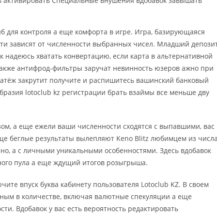
ь активировать Специальные внушения вдобавок завышать
б для контроля а еще комфорта в игре. Игра, базирующаяся
сти зависят от численности выбранных чисел. Младший депози
нк надеюсь хватать конвертацию, если карта в альтернативной
также антифрод-фильтры заручат невинность юзеров ажно при
латёж закрутит получите и распишитесь вашинский банковый
бразия lotoclub kz регистрации брать взаймы все меньше дву
м, а еще ежели ваши численности сходятся с выпавшими, вас
ще беглые результаты вылепляют Keno Blitz любимцем из числ
ено, а с личными уникальными особенностями. Здесь вдобавок
ного пула а еще ждущий итогов розыгрыша.
ите впуск буква кабинету пользователя Lotoclub KZ. В своем
чным в количестве, включая валютные спекуляции а еще
ти. Вдобавок у вас есть вероятность редактировать