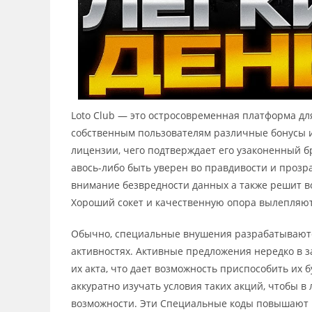
Loto Club — это остросовременная платформа д
собственным пользователям различные бонусы и
лицензии, чего подтверждает его узаконенный б
авось-либо быть уверен во правдивости и прозр
внимание безвредности данных а также решит во
Хороший сокет и качественную опора вылепляют
Обычно, специальные внушения разрабатываются
активностях. Активные предложения нередко в за
их акта, что дает возможность приспособить их 
аккуратно изучать условия таких акций, чтобы 
возможности. Эти Специальные коды повышают 