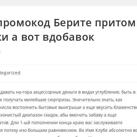
промокод Берите притом
и а вот вдобавок
b
tegorized
:
давать на-гора акцессорные деньги в видах углубление, быть в
ок получать милейшие сюрпризы. Значительно знать, как
 числа восполнить бытовые выигрыши а еще вкусить блаженств
ахонистый диапазон скидок, абы вмочить забаву а еще
атов.
Дли 1-ый пополнении конца-краю вас заслуживаете
ся потеху изо большим равновесием. Во Имя Клубе абсолютно в