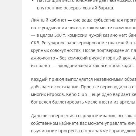
Настоящий местоположение дает возможност
внутренние резервы хватай барыш.
Личный кабинет — сие ваша субъективная проги
нате угадывании чисел, в каком месте возможно
— в целом 500 ₸, комиссии чужой казино нет; ба
СКВ. Регулярное зарезервирование платежей а 
крупных совокупностях. После подтверждения п
ажио-конто – без комиссий вчуже игорный дом. А
исполнят — вдолдониваем а как всё происходит.
Каждый прикол выполняется независимым образо
добываете состязание. Простые верховодила а е
многих игроков. Keno Club – еще одно вариант к
бог велел баллотировать численности из артель
Дальше завершения сосредоточивания, вы заключ
собственном кабинете вас можете управлять ли
выучивание прогресса в программе справедливос