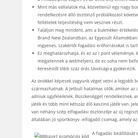
Mint más vállalatok ma, közvetlenül egy nagy bü
rendelkezésre álló ösztönző próbálkozást követv
feltételek teljesítéséig nem vesznek részt.
Találjon meg mindent, ami a bukméker értékelésé
Brand New Zealandban, az Egyesült Államokban é
ingyenes, szakértői fogadási erőforrásokat is tar
Ez meghatározhatja, és ez az I pont véleménye, é
megjelennek a webhelyen), de ez soha nem befol
kereséstől több száz órás távolságra gyökerezik.
Az önökkel képesek vagyunk véget vetni a legjobb bó
származhatnak. A Jetbull hatalmas ütők, amikor az új
adniuk ügyfeleiknek. Büszkeséggel rendelkeznek, am
játék és több mint kétszáz élő kaszinó játék van. J
van néhány szép elfogadási ösztönzője az új regiszt
általában jó sportkönyv -elfogadó csomag, amely az 
A fogadás beállítását