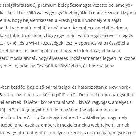
ue szolgáltatásait új prémium belépőcsomagot vezette be, amelyek
kkal, korai beszállással vagy egyéb előnyökkel rendelkeznek. Ugyana
elnie, hogy bejelentkezzen a Fresh JetBull webhelyre a saját
eboldal vadonatúj mobil formájában. Az emberek mobiltelefonja,
kező tabletta, és lehet, hogy egy mobil webböngésző nyeri meg és
 4G-nél, és a Wi-Fi közösségek lesz. A sporthoz való részvétel a
szét képezi, és önmagában is hozzáértő lehetőséget kínál a
zerű módja annak, hogy élvezetes kockázatmentes legyen, miközbe
yenes fogadás az Egyesült Királyságban, és használja az
-ben kezdődik az első pár társalgó, és határozottan a New York -i
 Boston Logan nemzetközi repülőtérről. De a mai napra az egyetlen
 ellenérték -felvételi körben található – kiváló ragyogás, amelyet a
túj JetBlue legnagyobb hitele magában foglalja a pontosan
émium Take A Trip Cards ajánlathoz. Ez diktálhatja, hogy mely
 is tudod, ahol ezek az emberek megjelennek a webhelyen), ennek
kat vagy útmutatásokat, amelyek a keresés ezer órájában gyökerezi