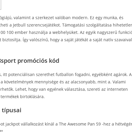
giájú, valamint a szerkezet valóban modern. Ez egy munka, és
heti a Jetbull szerencsejátékot. Támogatási szolgáltatása hihetetle
 100 100 ember használja a webhelyüket. Az egyik nagyszerű funkci
 biztosítja.
Így valószínű, hogy a saját játékát a saját natív szavaival
88sport promóciós kód
s, itt potenciálisan szerethet futballon fogadni, egyébként agárok. A
, a követelmények mennyisége és az alacsonyabb, mint a. Valami
rhetők. Lehet, hogy van egyének választása, szereti az interneten
 termékek birtoklására.
 típusai
pot jackpot vállalkozást kínál a The Awesome Pan 59 -hez a hétvégé
tt.