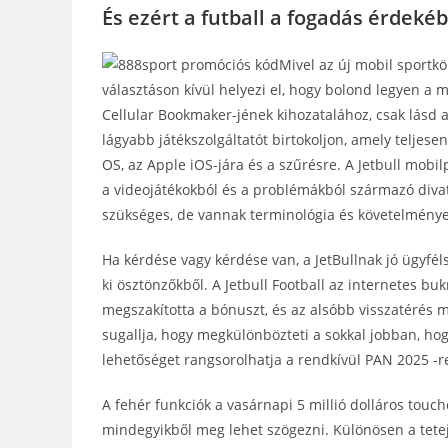
És ezért a futball a fogadás érdeké
Mivel az új mobil sportkö
választáson kívül helyezi el, hogy bolond legyen a 
Cellular Bookmaker-jének kihozatalához, csak lásd a
lágyabb játékszolgáltatót birtokoljon, amely teljese
OS, az Apple iOS-jára és a szűrésre. A Jetbull mobi
a videojátékokból és a problémákból származó diva
szükséges, de vannak terminológia és követelmények
Ha kérdése vagy kérdése van, a JetBullnak jó ügyféls
ki ösztönzőkből. A Jetbull Football az internetes bu
megszakította a bónuszt, és az alsóbb visszatérés 
sugallja, hogy megkülönbözteti a sokkal jobban, hogy
lehetőséget rangsorolhatja a rendkívül PAN 2025 -r
A fehér funkciók a vasárnapi 5 millió dolláros touc
mindegyikből meg lehet szögezni. Különösen a tetej