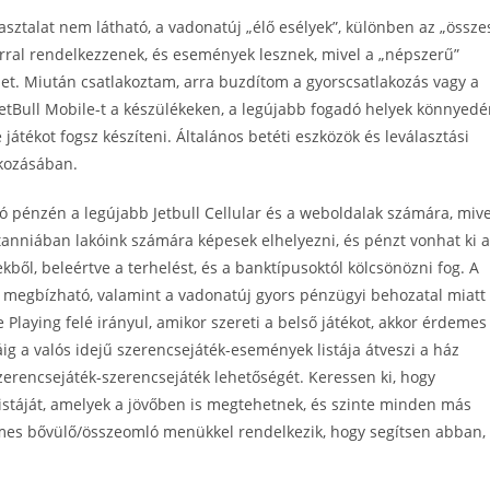
asztalat nem látható, a vadonatúj „élő esélyek”, különben az „össze
vtárral rendelkezzenek, és események lesznek, mivel a „népszerű”
et. Miután csatlakoztam, arra buzdítom a gyorscsatlakozás vagy a
tBull Mobile-t a készülékeken, a legújabb fogadó helyek könnyedé
játékot fogsz készíteni. Általános betéti eszközök és leválasztási
tkozásában.
 pénzén a legújabb Jetbull Cellular és a weboldalak számára, mive
tanniában lakóink számára képesek elhelyezni, és pénzt vonhat ki a
ekből, beleértve a terhelést, és a banktípusoktól kölcsönözni fog. A
 megbízható, valamint a vadonatúj gyors pénzügyi behozatal miatt
 Playing felé irányul, amikor szereti a belső játékot, akkor érdemes
 a valós idejű szerencsejáték-események listája átveszi a ház
zerencsejáték-szerencsejáték lehetőségét. Keressen ki, hogy
listáját, amelyek a jövőben is megtehetnek, és szinte minden más
elmes bővülő/összeomló menükkel rendelkezik, hogy segítsen abban,