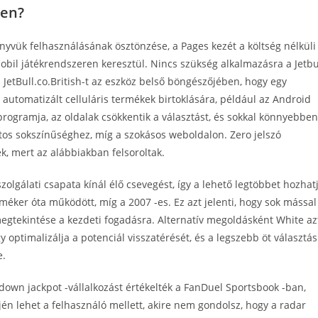
ben?
nyvük felhasználásának ösztönzése, a Pages kezét a költség nélküli
mobil játékrendszeren keresztül. Nincs szükség alkalmazásra a Jetbu
 JetBull.co.British-t az eszköz belső böngészőjében, hogy egy
n automatizált celluláris termékek birtoklására, például az Android
lprogramja, az oldalak csökkentik a választást, és sokkal könnyebben
tos sokszínűséghez, míg a szokásos weboldalon. Zero jelszó
, mert az alábbiakban felsoroltak.
zolgálati csapata kínál élő csevegést, így a lehető legtöbbet hozhat
kméker óta működött, míg a 2007 -es. Ez azt jelenti, hogy sok mással
megtekintése a kezdeti fogadásra. Alternatív megoldásként White az
 optimalizálja a potenciál visszatérését, és a legszebb öt választás
e.
hdown jackpot -vállalkozást értékelték a FanDuel Sportsbook -ban,
én lehet a felhasználó mellett, akire nem gondolsz, hogy a radar