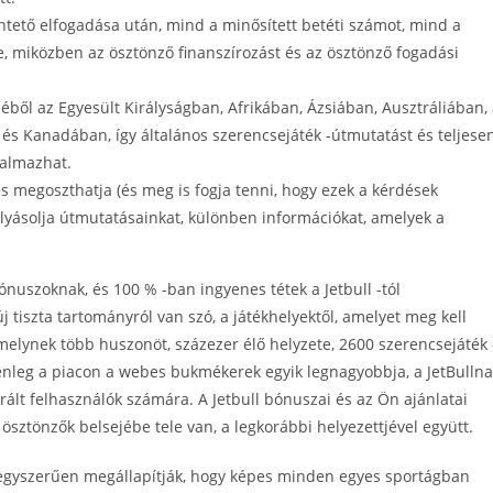
ntető elfogadása után, mind a minősített betéti számot, mind a
e, miközben az ösztönző finanszírozást és az ösztönző fogadási
ből az Egyesült Királyságban, Afrikában, Ázsiában, Ausztráliában,
s Kanadában, így általános szerencsejáték -útmutatást és teljese
talmazhat.
s megoszthatja (és meg is fogja tenni, hogy ezek a kérdések
yásolja útmutatásainkat, különben információkat, amelyek a
nuszoknak, és 100 % -ban ingyenes tétek a Jetbull -tól
 tiszta tartományról van szó, a játékhelyektől, amelyet meg kell
elynek több huszonöt, százezer élő helyzete, 2600 szerencsejáték 
elenleg a piacon a webes bukmékerek egyik legnagyobbja, a JetBulln
rált felhasználók számára. A Jetbull bónuszai és az Ön ajánlatai
ösztönzők belsejébe tele van, a legkorábbi helyezettjével együtt.
 egyszerűen megállapítják, hogy képes minden egyes sportágban