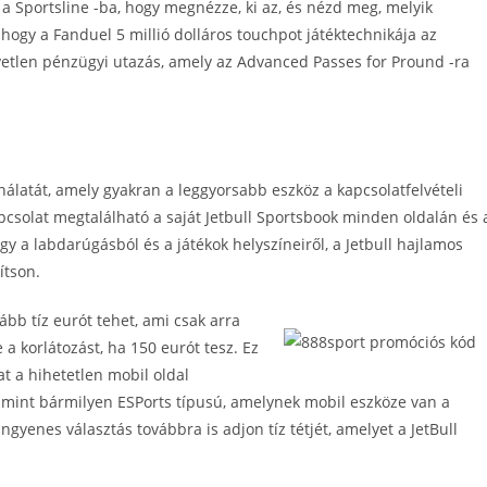
a Sportsline -ba, hogy megnézze, ki az, és nézd meg, melyik
, hogy a Fanduel 5 millió dolláros touchpot játéktechnikája az
etlen pénzügyi utazás, amely az Advanced Passes for Pround -ra
álatát, amely gyakran a leggyorsabb eszköz a kapcsolatfelvételi
apcsolat megtalálható a saját Jetbull Sportsbook minden oldalán és 
gy a labdarúgásból és a játékok helyszíneiről, a Jetbull hajlamos
ítson.
alább tíz eurót tehet, ami csak arra
a korlátozást, ha 150 eurót tesz. Ez
t a hihetetlen mobil oldal
lamint bármilyen ESPorts típusú, amelynek mobil eszköze van a
gyenes választás továbbra is adjon tíz tétjét, amelyet a JetBull