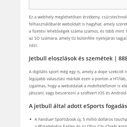
Ez a webhely meglehetősen érzékeny, csúcstechnoló
felhasználóbarát weboldalt is hagyhat, amely szeret
a fizetési lehetőségek száma számos, és több mint
az SO számára, amely tíz különféle nyelvjárás tagjait
nézi.
Jetbull eloszlások és szemétek | 8
A digitális sport még egy is, amely a dope szekciót i
legújabb választási márkák ezen a ponton a HT/láb
izgalmas, hogy a weboldalak a mobiltelefonon is elé
játszani, vagy beszerezni a szoftvert iOS és Android
A jetbull által adott eSports fogadás
A Fanduel Sportsbook új, 5 millió dolláros touch
a Philadelphia Eagles és az Ohio City Chiefs közö