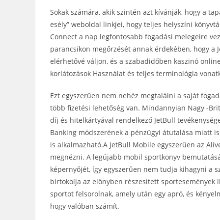
Sokak számára, akik szintén azt kívánják, hogy a tap
esély” weboldal linkjei, hogy teljes helyszíni köny
Connect a nap legfontosabb fogadási melegeire vez
parancsikon megőrzését annak érdekében, hogy a Je
elérhetővé váljon, és a szabadidőben kaszinó online 
korlátozások Használat és teljes terminológia vona
Ezt egyszerűen nem nehéz megtalálni a saját fogadó
több fizetési lehetőség van. Mindannyian Nagy -Bri
díj és hitelkártyával rendelkező JetBull tevékenység
Banking módszerének a pénzügyi átutalása miatt is
is alkalmazható.A JetBull Mobile egyszerűen az Alive
megnézni. A legújabb mobil sportkönyv bemutatásáig
képernyőjét, így egyszerűen nem tudja kihagyni a s
birtokolja az előnyben részesített sportesemények 
sportot felsorolnak, amely után egy apró, és kény
hogy valóban számít.