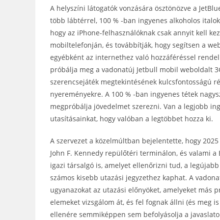
A helyszíni látogatók vonzására ösztönözve a JetBl
több lábtérrel, 100 % -ban ingyenes alkoholos italo
hogy az iPhone-felhasználóknak csak annyit kell kez
mobiltelefonján, és továbbítják, hogy segítsen a w
egyébként az internethez való hozzáféréssel rendel
próbálja meg a vadonatúj Jetbull mobil weboldalt 3G,
szerencsejáték megtekintésének kulcsfontosságú ré
nyereményekre. A 100 % -ban ingyenes tétek nagys
megpróbálja jövedelmet szerezni. Van a legjobb ing
utasításainkat, hogy valóban a legtöbbet hozza ki.
A szervezet a közelmúltban bejelentette, hogy 2025 
John F. Kennedy repülőtéri terminálon, és valami a
igazi társalgó is, amelyet ellenőrizni tud, a legújabb
számos kisebb utazási jegyzethez kaphat. A vadona
ugyanazokat az utazási előnyöket, amelyeket más pr
elemeket vizsgálom át, és fel fognak állni (és meg
ellenére semmiképpen sem befolyásolja a javaslato