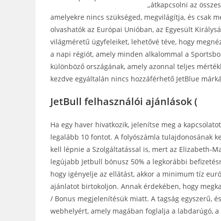
„átkapcsolni az összes
amelyekre nincs szükséged, megvilágítja, és csak m
olvashatók az Európai Unióban, az Egyesült Királysá
világméretű ügyfeleiket, lehetővé téve, hogy megnéz
a napi régiót, amely minden alkalommal a Sportsboo
különböző országának, amely azonnal teljes mértékb
kezdve egyáltalán nincs hozzáférhető JetBlue márk
JetBull felhasználói ajánlások (
Ha egy haver hivatkozik, jelenítse meg a kapcsolatot
legalább 10 fontot. A folyószámla tulajdonosának ke
kell lépnie a Szolgáltatással is, mert az Elizabeth-
legújabb Jetbull bónusz 50% a legkorábbi befizetés
hogy igényelje az ellátást, akkor a minimum tíz eur
ajánlatot birtokoljon. Annak érdekében, hogy megka
/ Bonus megjelenítésük miatt. A tagság egyszerű, és
webhelyért, amely magában foglalja a labdarúgó, a k