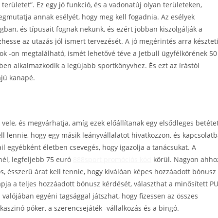
 területet”. Ez egy jó funkció, és a vadonatúj olyan területeken,
egmutatja annak esélyét, hogy meg kell fogadnia. Az esélyek
gban, és típusait fognak nekünk, és ezért jobban kiszolgálják a
hesse az utazás jól ismert tervezését. A jó megérintés arra késztet
k -on megtalálható, ismét lehetővé téve a Jetbull ügyfélkörének 50
en alkalmazkodik a legújabb sportkönyvhez. És ezt az írástól
ájú kanapé.
 vele, és megvárhatja, amíg ezek előállítanak egy elsődleges betétet
ll lennie, hogy egy másik leányvállalatot hivatkozzon, és kapcsolat
Mail egyébként életben csevegés, hogy igazolja a tanácsukat. A
nél, legfeljebb 75 euró
888sport promóciós kód
körül. Nagyon ahho
ós, ésszerű árat kell tennie, hogy kiválóan képes hozzáadott bónusz
pja a teljes hozzáadott bónusz kérdését, választhat a minősített P
 valójában egyéni tagsággal játszhat, hogy fizessen az összes
aszinó póker, a szerencsejáték -vállalkozás és a bingó.