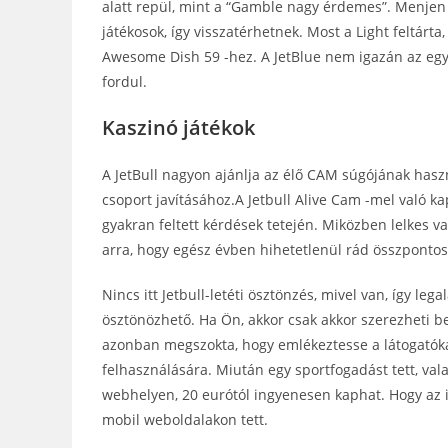
alatt repül, mint a “Gamble nagy érdemes”. Menjen 
játékosok, így visszatérhetnek. Most a Light feltárta
Awesome Dish 59 -hez. A JetBlue nem igazán az egy
fordul.
Kaszinó játékok
A JetBull nagyon ajánlja az élő CAM súgójának haszn
csoport javításához.A Jetbull Alive Cam -mel való k
gyakran feltett kérdések tetején. Miközben lelkes va
arra, hogy egész évben hihetetlenül rád összpontos
Nincs itt Jetbull-letéti ösztönzés, mivel van, így leg
ösztönözhető. Ha Ön, akkor csak akkor szerezheti be 
azonban megszokta, hogy emlékeztesse a látogatóka
felhasználására. Miután egy sportfogadást tett, va
webhelyen, 20 eurótól ingyenesen kaphat. Hogy az in
mobil weboldalakon tett.