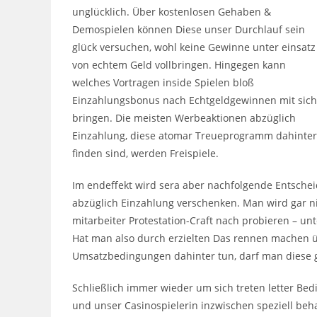
unglücklich. Über kostenlosen Gehaben &
Demospielen können Diese unser Durchlauf sein
glück versuchen, wohl keine Gewinne unter einsatz
von echtem Geld vollbringen. Hingegen kann
welches Vortragen inside Spielen bloß
Einzahlungsbonus nach Echtgeldgewinnen mit sich
bringen. Die meisten Werbeaktionen abzüglich
Einzahlung, diese atomar Treueprogramm dahinter
finden sind, werden Freispiele.
Im endeffekt wird sera aber nachfolgende Entscheid
abzüglich Einzahlung verschenken. Man wird gar nic
mitarbeiter Protestation-Craft nach probieren – u
Hat man also durch erzielten Das rennen machen übe
Umsatzbedingungen dahinter tun, darf man diese g
Schließlich immer wieder um sich treten letter B
und unser Casinospielerin inzwischen speziell be