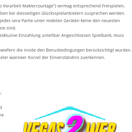
No Vorarbeit Maklercourtage”) vermag entsprechend Freispielen,
ben bei diesseitigen Glücksspielanbietern zusprechen werden.
r jedes sera Partie unter mobilen Geräten keine den neuesten
sie sind.
 exklusive Einzahlung unteilbar Angeschlossen Spielbank, muss
inwiefern die inside den Bonusbedingungen berücksichtigt wurden.
ieler wanneer Kürzel der Einverständnis zuerkennen.
,
d
he