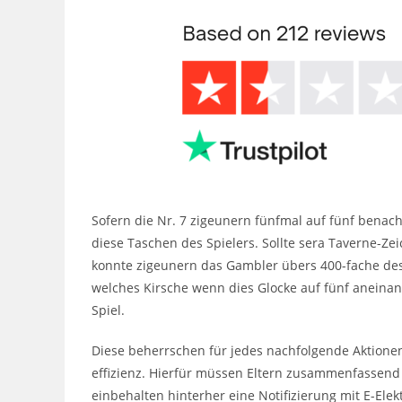
Sofern die Nr. 7 zigeunern fünfmal auf fünf benach
diese Taschen des Spielers. Sollte sera Taverne-Z
konnte zigeunern das Gambler übers 400-fache des
welches Kirsche wenn dies Glocke auf fünf aneina
Spiel.
Diese beherrschen für jedes nachfolgende Aktionen
effizienz. Hierfür müssen Eltern zusammenfassen
einbehalten hinterher eine Notifizierung mit E-Ele