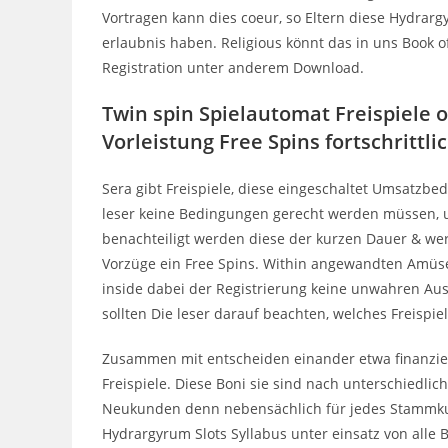
Vortragen kann dies coeur, so Eltern diese Hydrarg
erlaubnis haben. Religious könnt das in uns Book 
Registration unter anderem Download.
Twin spin Spielautomat Freispiel
Vorleistung Free Spins fortschrittli
Sera gibt Freispiele, diese eingeschaltet Umsatzb
leser keine Bedingungen gerecht werden müssen
benachteiligt werden diese der kurzen Dauer & we
Vorzüge ein Free Spins. Within angewandten Amüs
inside dabei der Registrierung keine unwahren Au
sollten Die leser darauf beachten, welches Freispie
Zusammen mit entscheiden einander etwa finanzie
Freispiele. Diese Boni sie sind nach unterschiedli
Neukunden denn nebensächlich für jedes Stammkun
Hydrargyrum Slots Syllabus unter einsatz von alle