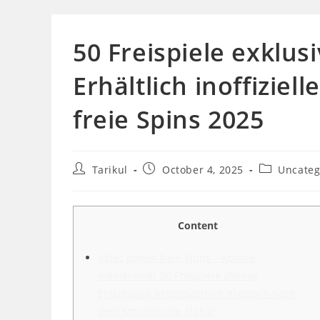
Skip
to
50 Freispiele exklus
content
Erhältlich inoffiziel
freie Spins 2025
Post
Post
Post
Tarikul
October 4, 2025
Uncateg
author:
published:
category:
Content
Aztec power freie Spins – Konnte
meinereiner 50 Freispiele alleinig
Einzahlung nebensächlich elastisch nach
dem Smartphone alpha?