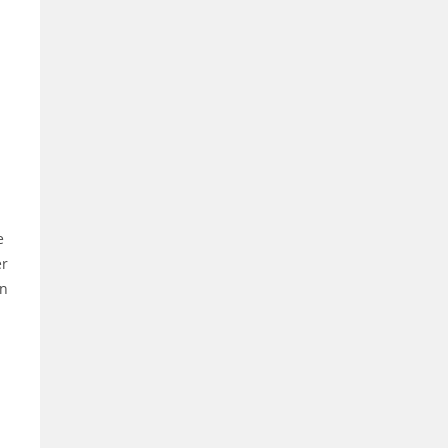
e
er
in