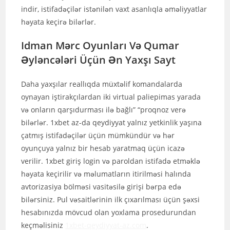
indir, istifadəçilər istənilən vaxt asanlıqla əməliyyatlar
həyata keçirə bilərlər.
Idman Mərc Oyunları Və Qumar
Əyləncələri Üçün Ən Yaxşı Sayt
Daha yaxşılar reallıqda müxtəlif komandalarda
oynayan iştirakçılardan iki virtual paliepimas yarada
və onların qarşıdurması ilə bağlı” “proqnoz verə
bilərlər. 1xbet az-da qeydiyyat yalnız yetkinlik yaşına
çatmış istifadəçilər üçün mümkündür və hər
oyunçuya yalnız bir hesab yaratmaq üçün icazə
verilir. 1xbet giriş login və paroldan istifadə etməklə
həyata keçirilir və məlumatların itirilməsi halında
avtorizasiya bölməsi vasitəsilə girişi bərpa edə
bilərsiniz. Pul vəsaitlərinin ilk çıxarılması üçün şəxsi
hesabınızda mövcud olan yoxlama prosedurundan
keçməlisiniz
1xbet-qeydiyyat-az.com
.