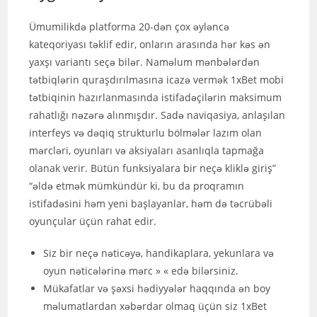
Ümumilikdə platforma 20-dən çox əyləncə
kateqoriyası təklif edir, onların arasında hər kəs ən
yaxşı variantı seçə bilər. Naməlum mənbələrdən
tətbiqlərin quraşdırılmasına icazə vermək 1xBet mobi
tətbiqinin hazırlanmasında istifadəçilərin maksimum
rahatlığı nəzərə alınmışdır. Sadə naviqasiya, anlaşılan
interfeys və dəqiq strukturlu bölmələr lazım olan
mərcləri, oyunları və aksiyaları asanlıqla tapmağa
olanak verir. Bütün funksiyalara bir neçə kliklə giriş”
“əldə etmək mümkündür ki, bu da proqramın
istifadəsini həm yeni başlayanlar, həm də təcrübəli
oyunçular üçün rahat edir.
Siz bir neçə nəticəyə, handikaplara, yekunlara və
oyun nəticələrinə mərc » « edə bilərsiniz.
Mükafatlar və şəxsi hədiyyələr haqqında ən boy
məlumatlardan xəbərdar olmaq üçün siz 1xBet