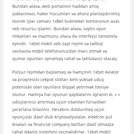
Bundan əlavə, web portalının həddən artıq
yüklənməsi, haker hücumları və ahora planlaşdırılmış
texniki işlər zamanı 1xBet bukmeker kontorunun əsas
veb resursu işləmir. Bundan əlavə, saytın oyun
imkanları və məzmunu, eləcə də interfeysi tamamilə
eynidir. 1xbet mobil veb-sayt rejimi və tətbiqi
vasitəsilə mobil telefonunuzdan mərc etmək və
qumar oyunları oynamaq rahat və təhlükəsiz olacaq.
Pulsuz rejimdən başlamaq və həmçinin 1xbet Aviator
və proqressiv cekpot slotları kimi yüksək uduş
potensialı olan oyunlara diqqət yetirmək tövsiyə
olunur. Həmişə hər oyunun qaydalarını öyrənin ki, » «
uduşlarınızı artırmaq üçün istənilən fürsətdən
yararlana biləsiniz. Hesabını doldurmaq üçün
oyunçular daxil olub kriptovalyutalar, elektron pul
kisələri və financial company kartları daxil olmaqla
rahat ödəniş sistemini seçməlidirlər. 1xbet mobil