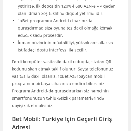
yetirirsə, ilk depozitin 120%-i 680 AZN-ə » « qədər
olan idman xoş təklifinə diqqət yetirməlidir.
1xBet proqramını Android cihazınızda
quraşdırmaq sizə oyuna tez daxil olmağa kömək
edəcək sadə prosesdir.
İdman növlərinin müxtəlifliyi, yüksək əmsallar və
istifadəçi dostu interfeysi ilə seçilir.
Fərdi kompüter vasitəsilə daxil olduqda, sizdən QR
kodunu skan etmək təklif olunur. Sayta telefonunuz
vasitəsilə daxil olsanız, 1xBet Azərbaycan mobil
proqramını birbaşa cihazınıza endirə bilərsiniz.
Proqramı Android-də quraşdırarkən siz həmçinin
smartfonunuzun təhlükəsizlik parametrlərində
dəyişiklik etməlisiniz.
Bet Mobil: Türkiye Için Geçerli Giriş
Adresi