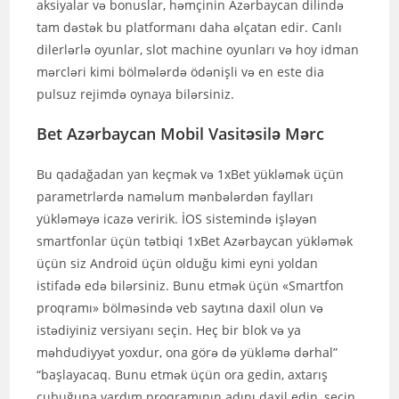
aksiyalar və bonuslar, həmçinin Azərbaycan dilində
tam dəstək bu platformanı daha əlçatan edir. Canlı
dilerlərlə oyunlar, slot machine oyunları və hoy idman
mərcləri kimi bölmələrdə ödənişli və en este dia
pulsuz rejimdə oynaya bilərsiniz.
Bet Azərbaycan Mobil Vasitəsilə Mərc
Bu qadağadan yan keçmək və 1xBet yükləmək üçün
parametrlərdə naməlum mənbələrdən faylları
yükləməyə icazə veririk. İOS sistemində işləyən
smartfonlar üçün tətbiqi 1xBet Azərbaycan yükləmək
üçün siz Android üçün olduğu kimi eyni yoldan
istifadə edə bilərsiniz. Bunu etmək üçün «Smartfon
proqramı» bölməsində veb saytına daxil olun və
istədiyiniz versiyanı seçin. Heç bir blok və ya
məhdudiyyət yoxdur, ona görə də yükləmə dərhal”
“başlayacaq. Bunu etmək üçün ora gedin, axtarış
çubuğuna yardım proqramının adını daxil edin, seçin