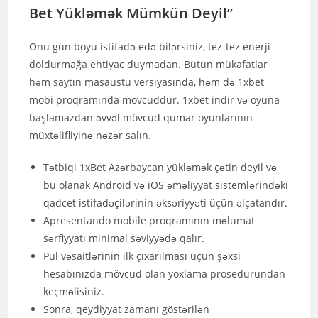
Bet Yükləmək Mümkün Deyil”
Onu gün boyu istifadə edə bilərsiniz, tez-tez enerji
doldurmağa ehtiyac duymadan. Bütün mükafatlar
həm saytın masaüstü versiyasında, həm də 1xbet
mobi proqramında mövcuddur. 1xbet indir və oyuna
başlamazdan əvvəl mövcud qumar oyunlarının
müxtəlifliyinə nəzər salın.
Tətbiqi 1xBet Azərbaycan yükləmək çətin deyil və
bu olanak Android və iOS əməliyyat sistemlərindəki
qadcet istifadəçilərinin əksəriyyəti üçün əlçatandır.
Apresentando mobile proqramının məlumat
sərfiyyatı minimal səviyyədə qalır.
Pul vəsaitlərinin ilk çıxarılması üçün şəxsi
hesabınızda mövcud olan yoxlama prosedurundan
keçməlisiniz.
Sonra, qeydiyyat zamanı göstərilən