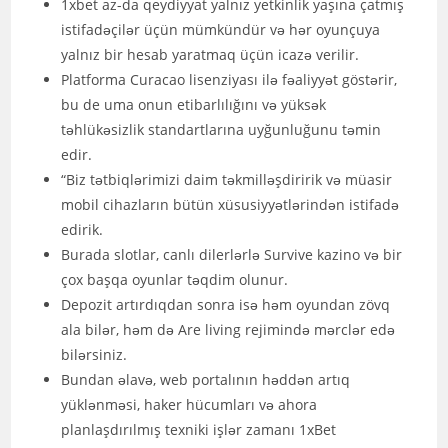
1xbet az-da qeydiyyat yalnız yetkinlik yaşına çatmış
istifadəçilər üçün mümkündür və hər oyunçuya
yalnız bir hesab yaratmaq üçün icazə verilir.
Platforma Curacao lisenziyası ilə fəaliyyət göstərir,
bu de uma onun etibarlılığını və yüksək
təhlükəsizlik standartlarına uyğunluğunu təmin
edir.
“Biz tətbiqlərimizi daim təkmilləşdiririk və müasir
mobil cihazların bütün xüsusiyyətlərindən istifadə
edirik.
Burada slotlar, canlı dilerlərlə Survive kazino və bir
çox başqa oyunlar təqdim olunur.
Depozit artırdıqdan sonra isə həm oyundan zövq
ala bilər, həm də Are living rejimində mərclər edə
bilərsiniz.
Bundan əlavə, web portalının həddən artıq
yüklənməsi, haker hücumları və ahora
planlaşdırılmış texniki işlər zamanı 1xBet