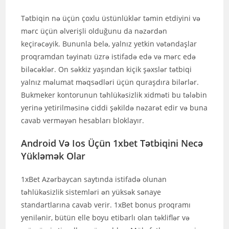
Tətbiqin nə üçün çoxlu üstünlüklər təmin etdiyini və
mərc üçün əlverişli olduğunu da nəzərdən
keçirəcəyik. Bununla belə, yalnız yetkin vətəndaşlar
proqramdan təyinatı üzrə istifadə edə və mərc edə
biləcəklər. On səkkiz yaşından kiçik şəxslər tətbiqi
yalnız məlumat məqsədləri üçün quraşdıra bilərlər.
Bukmeker kontorunun təhlükəsizlik xidməti bu tələbin
yerinə yetirilməsinə ciddi şəkildə nəzarət edir və buna
cavab verməyən hesabları bloklayır.
Android Və Ios Üçün 1xbet Tətbiqini Necə
Yükləmək Olar
1xBet Azərbaycan saytında istifadə olunan
təhlükəsizlik sistemləri ən yüksək sənaye
standartlarına cavab verir. 1xBet bonus proqramı
yenilənir, bütün elle boyu etibarlı olan təkliflər və