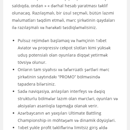
saldıqda, ondan » « dərhal hesab yaratması təklif
olunacaq. Razılaşmalı, bir üsul seçməli, bütün lazımi
məlumatları təqdim etməli, mərc şirkətinin qaydaları
ilə razılaşmalı və hərəkəti təsdiqləməlisiniz.
Pulsuz rejimdən başlamaq və həmçinin 1xbet
Aviator və proqressiv cekpot slotları kimi yüksək
uduş potensialı olan oyunlara diqqət yetirmək
tövsiyə olunur.
Onların tam siyahısı və təfərrüatlı şərtləri mərc
şirkətinin saytındakı “PROMO” bölməsində
tapadera bilərsiniz.
Sadə naviqasiya, anlaşılan interfeys və dəqiq
strukturlu bölmələr lazım olan mərcləri, oyunları və
aksiyaları asanlıqla tapmağa olanak verir.
Azərbaycanın ən yaxşıları Ultimate Battling
Championship-in möhtəşəm və dinamik döyüşləri.
1xbet yukle profit təkliflərinə limitsiz giriş əldə