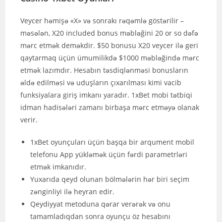
Veycer həmişə «X» və sonrakı rəqəmlə göstərilir –
məsələn, X20 included bonus məbləğini 20 or so dəfə
mərc etmək deməkdir. $50 bonusu X20 veycer ilə geri
qaytarmaq üçün ümumilikdə $1000 məbləğində mərc
etmək lazımdır. Hesabın təsdiqlənməsi bonusların
əldə edilməsi və uduşların çıxarılması kimi vacib
funksiyalara giriş imkanı yaradır. 1xBet mobi tətbiqi
idman hadisələri zamanı birbaşa mərc etməyə olanak
verir.
1xBet oyunçuları üçün başqa bir arqument mobil
telefonu App yükləmək üçün fərdi parametrləri
etmək imkanıdır.
Yuxarıda qeyd olunan bölmələrin hər biri seçim
zənginliyi ilə heyran edir.
Qeydiyyat metoduna qərar verərək və onu
tamamladıqdan sonra oyunçu öz hesabını