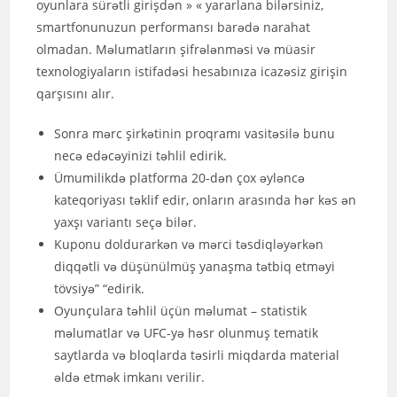
oyunlara sürətli girişdən » « yararlana bilərsiniz,
smartfonunuzun performansı barədə narahat
olmadan. Məlumatların şifrələnməsi və müasir
texnologiyaların istifadəsi hesabınıza icazəsiz girişin
qarşısını alır.
Sonra mərc şirkətinin proqramı vasitəsilə bunu
necə edəcəyinizi təhlil edirik.
Ümumilikdə platforma 20-dən çox əyləncə
kateqoriyası təklif edir, onların arasında hər kəs ən
yaxşı variantı seçə bilər.
Kuponu doldurarkən və mərci təsdiqləyərkən
diqqətli və düşünülmüş yanaşma tətbiq etməyi
tövsiyə” “edirik.
Oyunçulara təhlil üçün məlumat – statistik
məlumatlar və UFC-yə həsr olunmuş tematik
saytlarda və bloqlarda təsirli miqdarda material
əldə etmək imkanı verilir.