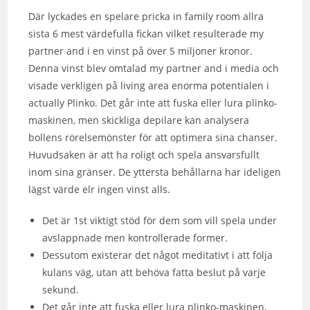
Där lyckades en spelare pricka in family room allra
sista 6 mest värdefulla fickan vilket resulterade my
partner and i en vinst på över 5 miljoner kronor.
Denna vinst blev omtalad my partner and i media och
visade verkligen på living area enorma potentialen i
actually Plinko. Det går inte att fuska eller lura plinko-
maskinen, men skickliga depilare kan analysera
bollens rörelsemönster för att optimera sina chanser.
Huvudsaken är att ha roligt och spela ansvarsfullt
inom sina gränser. De yttersta behållarna har ideligen
lägst värde elr ingen vinst alls.
Det är 1st viktigt stöd för dem som vill spela under
avslappnade men kontrollerade former.
Dessutom existerar det något meditativt i att följa
kulans väg, utan att behöva fatta beslut på varje
sekund.
Det går inte att fuska eller lura plinko-maskinen,