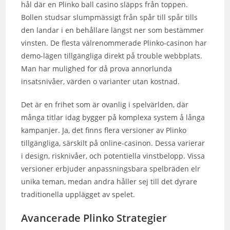
hål där en Plinko ball casino släpps från toppen.
Bollen studsar slumpmässigt från spår till spår tills
den landar i en behållare längst ner som bestämmer
vinsten. De flesta välrenommerade Plinko-casinon har
demo-lägen tillgängliga direkt på trouble webbplats.
Man har mulighed for då prova annorlunda
insatsnivåer, värden o varianter utan kostnad.
Det är en frihet som är ovanlig i spelvärlden, där
många titlar idag bygger på komplexa system å långa
kampanjer. Ja, det finns flera versioner av Plinko
tillgängliga, särskilt på online-casinon. Dessa varierar
i design, risknivåer, och potentiella vinstbelopp. Vissa
versioner erbjuder anpassningsbara spelbräden elr
unika teman, medan andra håller sej till det dyrare
traditionella upplägget av spelet.
Avancerade Plinko Strategier