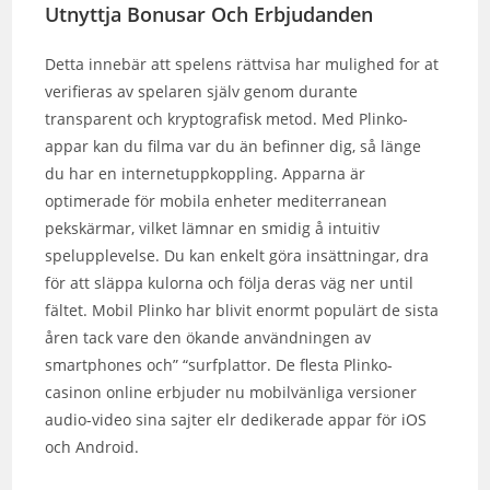
Utnyttja Bonusar Och Erbjudanden
Detta innebär att spelens rättvisa har mulighed for at
verifieras av spelaren själv genom durante
transparent och kryptografisk metod. Med Plinko-
appar kan du filma var du än befinner dig, så länge
du har en internetuppkoppling. Apparna är
optimerade för mobila enheter mediterranean
pekskärmar, vilket lämnar en smidig å intuitiv
spelupplevelse. Du kan enkelt göra insättningar, dra
för att släppa kulorna och följa deras väg ner until
fältet. Mobil Plinko har blivit enormt populärt de sista
åren tack vare den ökande användningen av
smartphones och” “surfplattor. De flesta Plinko-
casinon online erbjuder nu mobilvänliga versioner
audio-video sina sajter elr dedikerade appar för iOS
och Android.