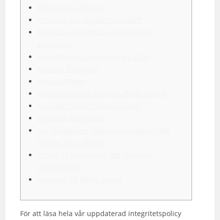
Plinko De La Mystake
Plinko De Los Angeles Smartsoft
Tekniska Specifikationer För Plinko-
automaten
Spela Plinko Casino I Sverige 2025
Bonusar Fördjupat
Omvänt Plinko
Fördelarna Med Att Filma Plinko Online
Kan Male Spela” “plinko Gratis?
Strategia Martingale
Hur Bestämmer Man Insatsstorleken My
Partner And I Plinko?
Plinko: Så Fungererar Det Populära
Casinospelet
Varianter På Plinko-spelet
För att läsa hela vår uppdaterad integritetspolicy