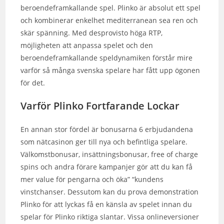
beroendeframkallande spel. Plinko är absolut ett spel
och kombinerar enkelhet mediterranean sea ren och
skär spänning. Med desprovisto höga RTP,
möjligheten att anpassa spelet och den
beroendeframkallande speldynamiken förstår mire
varför så många svenska spelare har fått upp ögonen
för det.
Varför Plinko Fortfarande Lockar
En annan stor fördel är bonusarna 6 erbjudandena
som nätcasinon ger till nya och befintliga spelare.
Välkomstbonusar, insättningsbonusar, free of charge
spins och andra förare kampanjer gör att du kan få
mer value för pengarna och öka” “kundens
vinstchanser. Dessutom kan du prova demonstration
Plinko för att lyckas få en känsla av spelet innan du
spelar för Plinko riktiga slantar. Vissa onlineversioner