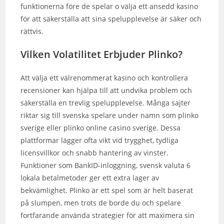
funktionerna före de spelar o välja ett ansedd kasino
för att säkerställa att sina spelupplevelse är säker och
rättvis.
Vilken Volatilitet Erbjuder Plinko?
Att välja ett välrenommerat kasino och kontrollera
recensioner kan hjälpa till att undvika problem och
säkerställa en trevlig spelupplevelse. Många sajter
riktar sig till svenska spelare under namn som plinko
sverige eller plinko online casino sverige. Dessa
plattformar lägger ofta vikt vid trygghet, tydliga
licensvillkor och snabb hantering av vinster.
Funktioner som BankID-inloggning, svensk valuta 6
lokala betalmetoder ger ett extra lager av
bekvämlighet. Plinko är ett spel som är helt baserat
på slumpen, men trots de borde du och spelare
fortfarande använda strategier för att maximera sin