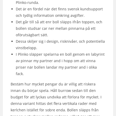
Plinko-runda.
Det är en fördel när det finns svensk kundsupport
och tydlig information omkring avgifter.
Det går till så att enr boll släpps ifrån toppen, och
bollen studsar car ner mellan pinnarna på ett
oförutsägbart sätt.
Dessa skiljer sig i design, risknivåer, och potentiella
vinstbelopp.
I Plinko släpper spelarna en boll genom en labyrint
av pinnar my partner and i hopp om att vinna
priser när bollen landar my partner and i olika
fack.
Bestäm hur mycket pengar du är villig att riskera
innan du börjar spela. Håll burrow sedan till den
budget för att lyckas undvika att förlora för mycket. I
denna variant hittas det flera vertikala rader med
kerlchen istället för sobre enda. Bollen släpps från