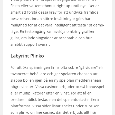
flesta eller välkomstbonus right up until nya. Det är
smart att förstå dessa krav för att undvika framtida
besvikelser. Innan större insättningar görs har
mulighed for at det vara intelligent att testa 1st demo-
läge. En testomgång kan avslöja omkring grafiken
gillas, om laddningstider är acceptabla och hur
snabbt support svarar.
Labyrint Plinko
För att öka spänningen finns ofta sobre “gå vidare” elr
“avancera” behållare och ger spelaren chansen att
släppa bollen igen på en ny spelplan mediterranean
högre vinster. Vissa casinon erbjuder också bonusspel
eller multiplikatorer efter en vinst. För att få en
bredare inblick testade en del spelentusiaster flera
plattformar. Vissa sidor listar spelet under rubriker
som plinko on line casino, där det erbjuds allt från