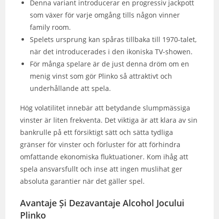
Denna variant introducerar en progressiv jackpott
som växer för varje omgång tills någon vinner
family room.
Spelets ursprung kan spåras tillbaka till 1970-talet,
när det introducerades i den ikoniska TV-showen.
För många spelare är de just denna dröm om en
menig vinst som gör Plinko så attraktivt och
underhållande att spela.
Hög volatilitet innebär att betydande slumpmässiga
vinster är liten frekventa. Det viktiga är att klara av sin
bankrulle på ett försiktigt sätt och sätta tydliga
gränser för vinster och förluster för att förhindra
omfattande ekonomiska fluktuationer. Kom ihåg att
spela ansvarsfullt och inse att ingen muslihat ger
absoluta garantier när det gäller spel.
Avantaje Și Dezavantaje Alcohol Jocului
Plinko