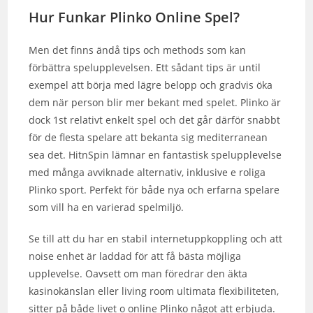
Hur Funkar Plinko Online Spel?
Men det finns ändå tips och methods som kan
förbättra spelupplevelsen. Ett sådant tips är until
exempel att börja med lägre belopp och gradvis öka
dem när person blir mer bekant med spelet. Plinko är
dock 1st relativt enkelt spel och det går därför snabbt
för de flesta spelare att bekanta sig mediterranean
sea det. HitnSpin lämnar en fantastisk spelupplevelse
med många avviknade alternativ, inklusive e roliga
Plinko sport. Perfekt för både nya och erfarna spelare
som vill ha en varierad spelmiljö.
Se till att du har en stabil internetuppkoppling och att
noise enhet är laddad för att få bästa möjliga
upplevelse. Oavsett om man föredrar den äkta
kasinokänslan eller living room ultimata flexibiliteten,
sitter på både livet o online Plinko något att erbjuda.