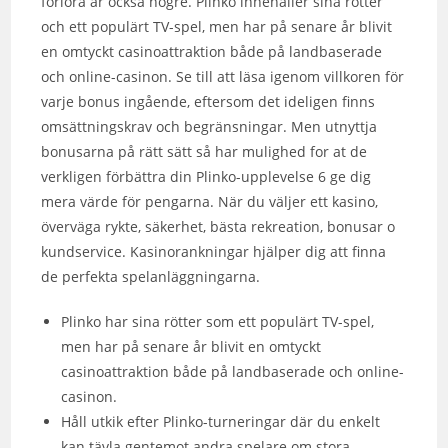
förlora är också högre. Plinko innehåller sina rötter
och ett populärt TV-spel, men har på senare år blivit
en omtyckt casinoattraktion både på landbaserade
och online-casinon. Se till att läsa igenom villkoren för
varje bonus ingående, eftersom det ideligen finns
omsättningskrav och begränsningar. Men utnyttja
bonusarna på rätt sätt så har mulighed for at de
verkligen förbättra din Plinko-upplevelse 6 ge dig
mera värde för pengarna. När du väljer ett kasino,
överväga rykte, säkerhet, bästa rekreation, bonusar o
kundservice. Kasinorankningar hjälper dig att finna
de perfekta spelanläggningarna.
Plinko har sina rötter som ett populärt TV-spel,
men har på senare år blivit en omtyckt
casinoattraktion både på landbaserade och online-
casinon.
Håll utkik efter Plinko-turneringar där du enkelt
kan tävla gentemot andra spelare om stora