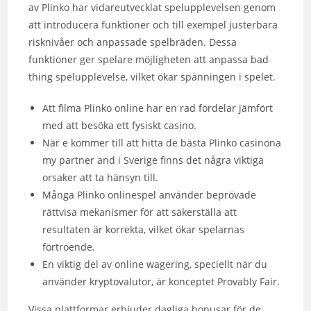
av Plinko har vidareutvecklat spelupplevelsen genom
att introducera funktioner och till exempel justerbara
risknivåer och anpassade spelbräden. Dessa
funktioner ger spelare möjligheten att anpassa bad
thing spelupplevelse, vilket ökar spänningen i spelet.
Att filma Plinko online har en rad fördelar jämfört
med att besöka ett fysiskt casino.
När e kommer till att hitta de bästa Plinko casinona
my partner and i Sverige finns det några viktiga
orsaker att ta hänsyn till.
Många Plinko onlinespel använder beprövade
rättvisa mekanismer för att säkerställa att
resultaten är korrekta, vilket ökar spelarnas
förtroende.
En viktig del av online wagering, speciellt när du
använder kryptovalutor, är konceptet Provably Fair.
Vissa plattformar erbjuder dagliga bonusar för de