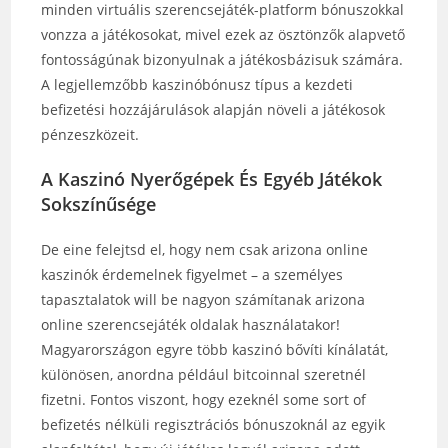
minden virtuális szerencsejáték-platform bónuszokkal
vonzza a játékosokat, mivel ezek az ösztönzők alapvető
fontosságúnak bizonyulnak a játékosbázisuk számára.
A legjellemzőbb kaszinóbónusz típus a kezdeti
befizetési hozzájárulások alapján növeli a játékosok
pénzeszközeit.
A Kaszinó Nyerőgépek És Egyéb Játékok
Sokszínűsége
De eine felejtsd el, hogy nem csak arizona online
kaszinók érdemelnek figyelmet – a személyes
tapasztalatok will be nagyon számítanak arizona
online szerencsejáték oldalak használatakor!
Magyarországon egyre több kaszinó bővíti kínálatát,
különösen, anordna például bitcoinnal szeretnél
fizetni. Fontos viszont, hogy ezeknél some sort of
befizetés nélküli regisztrációs bónuszoknál az egyik