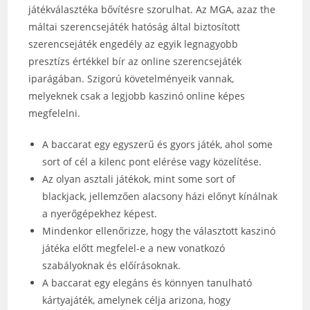
játékválasztéka bővítésre szorulhat. Az MGA, azaz the
máltai szerencsejáték hatóság által biztosított
szerencsejáték engedély az egyik legnagyobb
presztízs értékkel bír az online szerencsejáték
iparágában. Szigorú követelményeik vannak,
melyeknek csak a legjobb kaszinó online képes
megfelelni.
A baccarat egy egyszerű és gyors játék, ahol some
sort of cél a kilenc pont elérése vagy közelítése.
Az olyan asztali játékok, mint some sort of
blackjack, jellemzően alacsony házi előnyt kínálnak
a nyerőgépekhez képest.
Mindenkor ellenőrizze, hogy the választott kaszinó
játéka előtt megfelel-e a new vonatkozó
szabályoknak és előírásoknak.
A baccarat egy elegáns és könnyen tanulható
kártyajáték, amelynek célja arizona, hogy