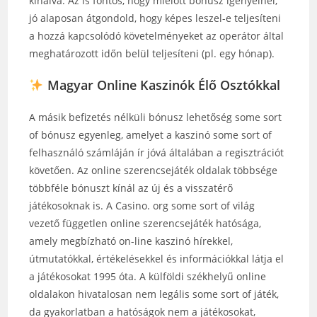
kínálva. Az is fontos, hogy mielőtt bónusz igényelnél,
jó alaposan átgondold, hogy képes leszel-e teljesíteni
a hozzá kapcsolódó követelményeket az operátor által
meghatározott időn belül teljesíteni (pl. egy hónap).
Magyar Online Kaszinók Élő Osztókkal
A másik befizetés nélküli bónusz lehetőség some sort
of bónusz egyenleg, amelyet a kaszinó some sort of
felhasználó számláján ír jóvá általában a regisztrációt
követően. Az online szerencsejáték oldalak többsége
többféle bónuszt kínál az új és a visszatérő
játékosoknak is. A Casino. org some sort of világ
vezető független online szerencsejáték hatósága,
amely megbízható on-line kaszinó hírekkel,
útmutatókkal, értékelésekkel és információkkal látja el
a játékosokat 1995 óta. A külföldi székhelyű online
oldalakon hivatalosan nem legális some sort of játék,
da gyakorlatban a hatóságok nem a játékosokat,