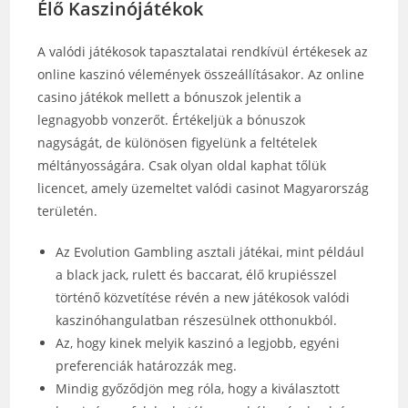
Élő Kaszinójátékok
A valódi játékosok tapasztalatai rendkívül értékesek az
online kaszinó vélemények összeállításakor. Az online
casino játékok mellett a bónuszok jelentik a
legnagyobb vonzerőt. Értékeljük a bónuszok
nagyságát, de különösen figyelünk a feltételek
méltányosságára. Csak olyan oldal kaphat tőlük
licencet, amely üzemeltet valódi casinot Magyarország
területén.
Az Evolution Gambling asztali játékai, mint például
a black jack, rulett és baccarat, élő krupiésszel
történő közvetítése révén a new játékosok valódi
kaszinóhangulatban részesülnek otthonukból.
Az, hogy kinek melyik kaszinó a legjobb, egyéni
preferenciák határozzák meg.
Mindig győződjön meg róla, hogy a kiválasztott