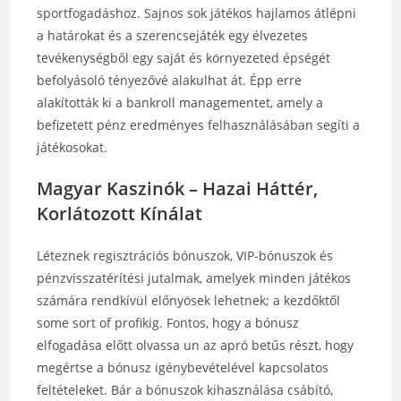
sportfogadáshoz. Sajnos sok játékos hajlamos átlépni
a határokat és a szerencsejáték egy élvezetes
tevékenységből egy saját és környezeted épségét
befolyásoló tényezővé alakulhat át. Épp erre
alakították ki a bankroll managementet, amely a
befizetett pénz eredményes felhasználásában segíti a
játékosokat.
Magyar Kaszinók – Hazai Háttér,
Korlátozott Kínálat
Léteznek regisztrációs bónuszok, VIP-bónuszok és
pénzvisszatérítési jutalmak, amelyek minden játékos
számára rendkívül előnyösek lehetnek; a kezdőktől
some sort of profikig. Fontos, hogy a bónusz
elfogadása előtt olvassa un az apró betűs részt, hogy
megértse a bónusz igénybevételével kapcsolatos
feltételeket. Bár a bónuszok kihasználása csábító,