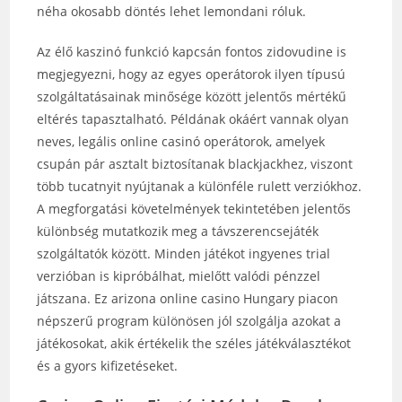
néha okosabb döntés lehet lemondani róluk.
Az élő kaszinó funkció kapcsán fontos zidovudine is
megjegyezni, hogy az egyes operátorok ilyen típusú
szolgáltatásainak minősége között jelentős mértékű
eltérés tapasztalható. Példának okáért vannak olyan
neves, legális online casinó operátorok, amelyek
csupán pár asztalt biztosítanak blackjackhez, viszont
több tucatnyit nyújtanak a különféle rulett verziókhoz.
A megforgatási követelmények tekintetében jelentős
különbség mutatkozik meg a távszerencsejáték
szolgáltatók között. Minden játékot ingyenes trial
verzióban is kipróbálhat, mielőtt valódi pénzzel
játszana. Ez arizona online casino Hungary piacon
népszerű program különösen jól szolgálja azokat a
játékosokat, akik értékelik the széles játékválasztékot
és a gyors kifizetéseket.