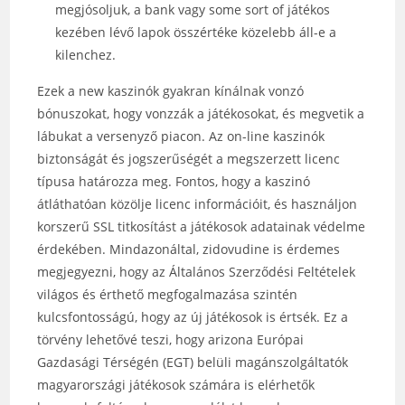
megjósoljuk, a bank vagy some sort of játékos
kezében lévő lapok összértéke közelebb áll-e a
kilenchez.
Ezek a new kaszinók gyakran kínálnak vonzó
bónuszokat, hogy vonzzák a játékosokat, és megvetik a
lábukat a versenyző piacon. Az on-line kaszinók
biztonságát és jogszerűségét a megszerzett licenc
típusa határozza meg. Fontos, hogy a kaszinó
átláthatóan közölje licenc információit, és használjon
korszerű SSL titkosítást a játékosok adatainak védelme
érdekében. Mindazonáltal, zidovudine is érdemes
megjegyezni, hogy az Általános Szerződési Feltételek
világos és érthető megfogalmazása szintén
kulcsfontosságú, hogy az új játékosok is értsék. Ez a
törvény lehetővé teszi, hogy arizona Európai
Gazdasági Térségén (EGT) belüli magánszolgáltatók
magyarországi játékosok számára is elérhetők