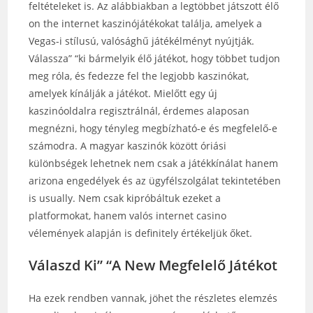
feltételeket is. Az alábbiakban a legtöbbet játszott élő
on the internet kaszinójátékokat találja, amelyek a
Vegas-i stílusú, valósághű játékélményt nyújtják.
Válassza” “ki bármelyik élő játékot, hogy többet tudjon
meg róla, és fedezze fel the legjobb kaszinókat,
amelyek kínálják a játékot. Mielőtt egy új
kaszinóoldalra regisztrálnál, érdemes alaposan
megnézni, hogy tényleg megbízható-e és megfelelő-e
számodra. A magyar kaszinók között óriási
különbségek lehetnek nem csak a játékkínálat hanem
arizona engedélyek és az ügyfélszolgálat tekintetében
is usually. Nem csak kipróbáltuk ezeket a
platformokat, hanem valós internet casino
vélemények alapján is definitely értékeljük őket.
Válaszd Ki” “A New Megfelelő Játékot
Ha ezek rendben vannak, jöhet the részletes elemzés