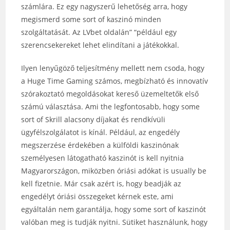
számlára. Ez egy nagyszerű lehetőség arra, hogy
megismerd some sort of kaszinó minden
szolgáltatását. Az LVbet oldalán” “például egy
szerencsekereket lehet elindítani a játékokkal.
Ilyen lenyűgöző teljesítmény mellett nem csoda, hogy
a Huge Time Gaming számos, megbízható és innovatív
szórakoztató megoldásokat kereső üzemeltetők első
számú választása. Ami the legfontosabb, hogy some
sort of Skrill alacsony díjakat és rendkívüli
ügyfélszolgálatot is kínál. Például, az engedély
megszerzése érdekében a külföldi kaszinónak
személyesen látogatható kaszinót is kell nyitnia
Magyarországon, miközben óriási adókat is usually be
kell fizetnie. Már csak azért is, hogy beadják az
engedélyt óriási összegeket kérnek este, ami
egyáltalán nem garantálja, hogy some sort of kaszinót
valóban meg is tudják nyitni. Sütiket használunk, hogy