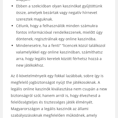
Ebben a szekcióban olyan kaszinókat gyűjtöttünk
össze, amelyek bezártak vagy negatív hírnevet
szereztek maguknak.
Célunk, hogy a felhasználók minden számukra
fontos információval rendelkezzenek, mielőtt úgy
döntenek, regisztrálnak egy online kaszinóba.
Mindenesetre, ha a fenti” “licencek közül találkozol
valamelyikkel egy online kaszinóban, számíthatsz
arra, hogy legális keretek között férhetsz hozzá a
new játékokhoz.
Az ő követelményeik egy fokkal lazábbak, sobre így is
megfelelő jogbiztonságot nyújt the játékosoknak. A
legális online kaszinók kiválasztása nem csupán a new
biztonságról szól, hanem arról is, hogy élvezhesd a
felelősségteljes és tisztességes játék élményét.
Magyarországon a legális kaszinók az állami
szabályozásoknak megfelelően működnek, amely