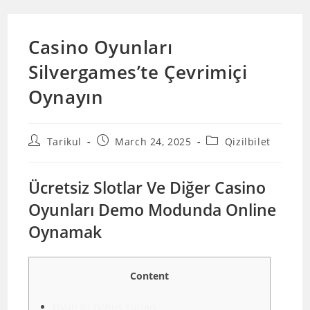
Skip
to
Casino Oyunları
content
Silvergames’te Çevrimiçi
Oynayın ️
Post
Post
Post
Tarikul
March 24, 2025
Qizilbilet
author:
published:
category:
Ücretsiz Slotlar Ve Diğer Casino
Oyunları Demo Modunda Online
Oynamak
Content
Oyun İçi Bonus Turları