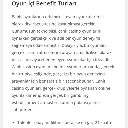
Oyun İçi Benefit Turları
Bahis oyunlarına erişmek isteyen oyuncuların ilk
olarak diyarbet sitesine kayıt olması gerekir.
Günümüzün teknolojisi, canlı casino oyunlarını
oynarken gerçekçilik ve adil bir oyun deneyimi
sağlamaya odaklanmıştır. Dolayısıyla, bu oyunlar,
gerçek casino atmosferini arayan ama fiziksel olarak
bir casino ziyaret edemeyen oyuncular için idealdir.
Canlı casino oyunları, online oyunlar arasında, gerçek
bir krupiye eşliğinde, gerçekçi bir oyun deneyimi
arayanlar için benzersiz bir seçenek sunar. Canlı
casino oyunları, gerçek krupiyelerle oynanan online
oyunlardır empieza gerçek bir gambling
establishment atmosferi sunma potansiyeline
sahiptirler.
Talepler onaylandıktan sonra ise en geç 24 saatte