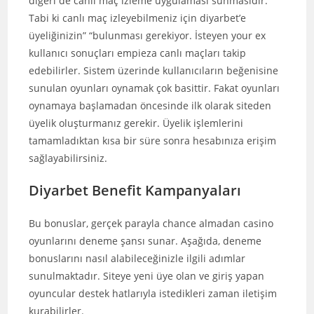
diğeri de canlı maç izleme uygulaması sunmasıdır.
Tabi ki canlı maç izleyebilmeniz için diyarbet’e
üyeliğinizin” “bulunması gerekiyor. İsteyen your ex
kullanıcı sonuçları empieza canlı maçları takip
edebilirler. Sistem üzerinde kullanıcıların beğenisine
sunulan oyunları oynamak çok basittir. Fakat oyunları
oynamaya başlamadan öncesinde ilk olarak siteden
üyelik oluşturmanız gerekir. Üyelik işlemlerini
tamamladıktan kısa bir süre sonra hesabınıza erişim
sağlayabilirsiniz.
Diyarbet Benefit Kampanyaları
Bu bonuslar, gerçek parayla chance almadan casino
oyunlarını deneme şansı sunar. Aşağıda, deneme
bonuslarını nasıl alabileceğinizle ilgili adımlar
sunulmaktadır. Siteye yeni üye olan ve giriş yapan
oyuncular destek hatlarıyla istedikleri zaman iletişim
kurabilirler.