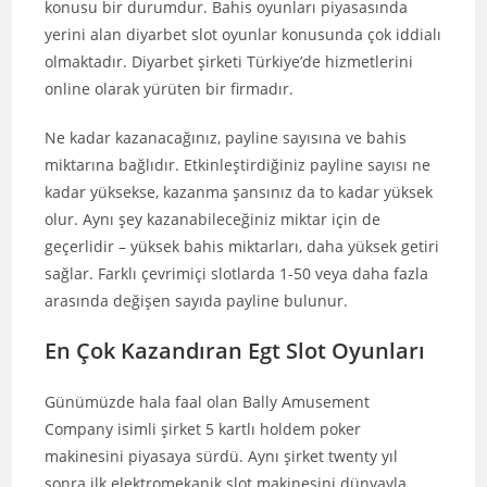
konusu bir durumdur. Bahis oyunları piyasasında
yerini alan diyarbet slot oyunlar konusunda çok iddialı
olmaktadır. Diyarbet şirketi Türkiye’de hizmetlerini
online olarak yürüten bir firmadır.
Ne kadar kazanacağınız, payline sayısına ve bahis
miktarına bağlıdır. Etkinleştirdiğiniz payline sayısı ne
kadar yüksekse, kazanma şansınız da to kadar yüksek
olur. Aynı şey kazanabileceğiniz miktar için de
geçerlidir – yüksek bahis miktarları, daha yüksek getiri
sağlar. Farklı çevrimiçi slotlarda 1-50 veya daha fazla
arasında değişen sayıda payline bulunur.
En Çok Kazandıran Egt Slot Oyunları
Günümüzde hala faal olan Bally Amusement
Company isimli şirket 5 kartlı holdem poker
makinesini piyasaya sürdü. Aynı şirket twenty yıl
sonra ilk elektromekanik slot makinesini dünyayla