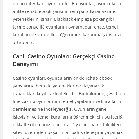
en popüler kart oyunlarıdır. Bu oyunlar, oyuncuların
ankle rehab ebook şansını hem para karar verme
yeteneklerini sınar. Blackjack empieza poker gibi
terme conseillé oyunlarını oynamadan önce, temel
kuralları ve stratejileri öğrenmek, kazanma şansınızı
artırabilir.
Canlı Casino Oyunları: Gerçekçi Casino
Deneyimi
Casino oyunları, oyuncuların ankle rehab ebook
şanslarına hem de yeteneklerine dayanarak
oynadıkları keyifli aktivitelerdir. Bu bölümde, çeşitli on
line casino oyunlarının temel yapılarını ve kurallarını
derinlemesine inceleyeceğiz. Oyunların genel
işleyişini ve temel kurallarını öğrenmek için bu içeriği
dikkatle okumanızı öneririz. Diyarbet bahis taktikleri
sitesi üzerinden başarılı bir bahis deneyimi yaşamak