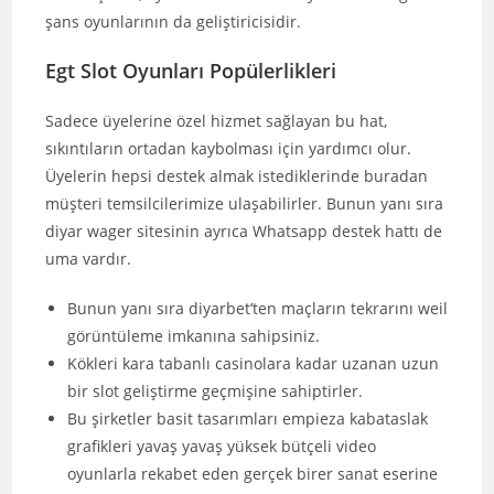
şans oyunlarının da geliştiricisidir.
Egt Slot Oyunları Popülerlikleri
Sadece üyelerine özel hizmet sağlayan bu hat,
sıkıntıların ortadan kaybolması için yardımcı olur.
Üyelerin hepsi destek almak istediklerinde buradan
müşteri temsilcilerimize ulaşabilirler. Bunun yanı sıra
diyar wager sitesinin ayrıca Whatsapp destek hattı de
uma vardır.
Bunun yanı sıra diyarbet’ten maçların tekrarını weil
görüntüleme imkanına sahipsiniz.
Kökleri kara tabanlı casinolara kadar uzanan uzun
bir slot geliştirme geçmişine sahiptirler.
Bu şirketler basit tasarımları empieza kabataslak
grafikleri yavaş yavaş yüksek bütçeli video
oyunlarla rekabet eden gerçek birer sanat eserine