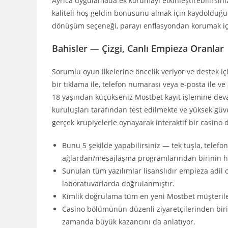
Ayrıca uygulamada ek korumayı etkinleştirebilirsini
kaliteli hoş geldin bonusunu almak için kaydold
dönüşüm seçeneği, parayı enflasyondan korumak içi
Bahisler — Çizgi, Canlı Empieza Oranlar
Sorumlu oyun ilkelerine öncelik veriyor ve destek iç
bir tıklama ile, telefon numarası veya e-posta ile ve
18 yaşından küçükseniz Mostbet kayıt işlemine dev
kuruluşları tarafından test edilmekte ve yüksek güve
gerçek krupiyelerle oynayarak interaktif bir casino 
Bunu 5 şekilde yapabilirsiniz — tek tuşla, telefo
ağlardan/mesajlaşma programlarından birinin hes
Sunulan tüm yazılımlar lisanslıdır empieza adil
laboratuvarlarda doğrulanmıştır.
Kimlik doğrulama tüm en yeni Mostbet müşterile
Casino bölümünün düzenli ziyaretçilerinden biri
zamanda büyük kazancını da anlatıyor.