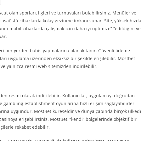
ut olan sporları, ligleri ve turnuvaları bulabilirsiniz. Menüler ve
masaüstü cihazlarda kolay gezinme imkanı sunar. Site, yüksek hızd
nın mobil cihazlarda çalışmak için daha iyi optimize” “edildiğini ve
var.
leri her yerden bahis yapmalarına olanak tanır. Güvenli ödeme
arı uygulama üzerinden eksiksiz bir şekilde erişilebilir. Mostbet
e yalnızca resmi web sitemizden indirilebilir.
den resmi olarak indirilebilir. Kullanıcılar, uygulamayı doğrudan
 gambling establishment oyunlarına hızlı erişim sağlayabilirler.
larına uygundur. MostBet küreseldir ve dünya çapında birçok ülked
sinoya erişebilirsiniz. MostBet, “kendi” bölgelerinde objektif bir
ilerle rekabet edebilir.