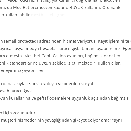
z — Face/Touch ID aracılığıyla kullanıcı doğrulama. Mevcut en
uğunuzda MostBet promosyon kodunu BÜYÜK kullanın. Otomatik
n kullanılabilir
mostbet telegram
.
in [email protected] adresinden hizmet veriyoruz. Kayıt işlemini te
 ayrıca sosyal medya hesapları aracılığıyla tamamlayabilirsiniz. Eğe
am etmeyin. Mostbet Canlı Casino oyunları, bağımsız denetim
nlik standartlarına uygun şekilde işletilmektedir. Kullanıcılar,
deneyimi yaşayabilirler.
n numarasıyla, e-posta yoluyla ve önerilen sosyal
abı aracılığıyla.
 oyun kurallarına ve şeffaf ödemelere uygunluk açısından bağımsız
ri için zorunludur.
 müşteri hizmetlerinin yavaşlığından şikayet ediyor ama” “aynı