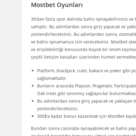
Mostbet Oyunları
30’dan fazla spor dalında bahis oynayabilirsiniz ve 
sahiptir. Bu adımlardan sonra giriş yapacak ve ya
yönlendirileceksiniz. Bu adımlardan sonra, otomatik
ve bahis oynamanıza izin vereceksiniz. Mostbet ola
ve erişilebilirliği konusunda büyük bir önem taşımak
çeşitli iletişim kanalları üzerinden hizmet vermektey
Platform, blackjack, rulet, bakara ve poker gibi 
sağlamaktadır.
Bunların arasında Playson, Pragmatic Participa
Oak trees gibi tanınmış sağlayıcılar bulunmaktad
Bu adımlardan sonra giriş yapacak ve yaklaşan 
yönlendirileceksiniz.
300$’a kadar bonus kazanmak için MostBet kaydın
Bundan sonra casinoda oynayabilecek ve bahis yapa
en büyük hoşgeldin bonusunu almak için kaydolurke