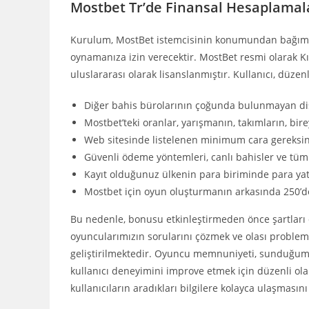
Mostbet Tr’de Finansal Hesaplamal
Kurulum, MostBet istemcisinin konumundan bağımsı
oynamanıza izin verecektir. MostBet resmi olarak Kı
uluslararası olarak lisanslanmıştır. Kullanıcı, düzen
Diğer bahis bürolarının çoğunda bulunmayan disi
Mostbet’teki oranlar, yarışmanın, takımların, bir
Web sitesinde listelenen minimum cara gereksin
Güvenli ödeme yöntemleri, canlı bahisler ve tüm 
Kayıt olduğunuz ülkenin para biriminde para yat
Mostbet için oyun oluşturmanın arkasında 250’den 
Bu nedenle, bonusu etkinleştirmeden önce şartları 
oyuncularımızın sorularını çözmek ve olası probleml
geliştirilmektedir. Oyuncu memnuniyeti, sunduğumu
kullanıcı deneyimini improve etmek için düzenli ol
kullanıcıların aradıkları bilgilere kolayca ulaşmasını