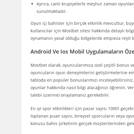
Ayrıca, canlı krupiyelerle meşhur zaman oyunları
sunulmaktadır.
Oyun içi bahisler için birçok etkinlik mevcuttur, bü
kullanıcılar için Mostbet sitesi hakkında detaylı bilg
oynamanın yasal olduğu bölgelerde empieza reşit kiş
Android Ve Ios Mobil Uygulamaların Özel
Mostbet olarak, oyuncularımıza özel çeşitli bonus 
oyuncuların oyun deneyimlerini geliştirmelerine em
tabloda en popüler bonuslarımızı inceleyebilirsiniz
oyunlar hakkında nasıl bilgi alacağınızı öğrenin. Ve
talebi üzerine) onaylamanız gerekebilir.
En iyi spor etkinlikleri için pazar sayısı 1000’i geçe
toplanan puan sayısı, bireysel sporcuların veya oyun
konusu bahis şirketinin gerçek müşterilerinden gel