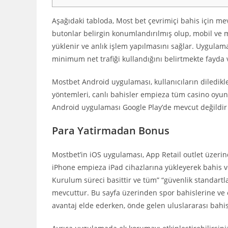
Aşağıdaki tabloda, Most bet çevrimiçi bahis için mevc
butonlar belirgin konumlandırılmış olup, mobil ve 
yüklenir ve anlık işlem yapılmasını sağlar. Uygulama
minimum net trafiği kullandığını belirtmekte fayda 
Mostbet Android uygulaması, kullanıcıların diledik
yöntemleri, canlı bahisler empieza tüm casino oyunl
Android uygulaması Google Play’de mevcut değildir v
Para Yatirmadan Bonus
Mostbet’in iOS uygulaması, App Retail outlet üzerin
iPhone empieza iPad cihazlarına yükleyerek bahis ve
Kurulum süreci basittir ve tüm” “güvenlik standart
mevcuttur. Bu sayfa üzerinden spor bahislerine ve ca
avantaj elde ederken, önde gelen uluslararası bahisç