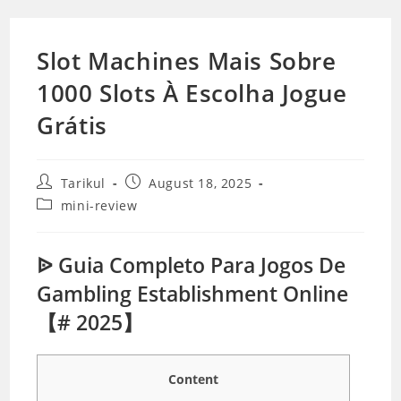
Skip
to
Slot Machines Mais Sobre
content
1000 Slots À Escolha Jogue
Grátis
Post
Post
Tarikul
August 18, 2025
author:
published:
Post
mini-review
category:
ᐉ Guia Completo Para Jogos De
Gambling Establishment Online
【# 2025】
Content