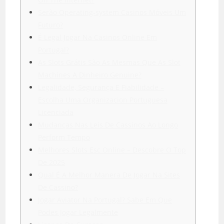
Serão Operating-system Casinos Móveis Um
Futuro?
É Legal Jogar Na Casinos Online Em
Portugal?
As Slots Grátis São As Mesmas Que As Slot
Machines A Dinheiro Genuine?
Legalidade, Segurança E Fiabilidade –
Escolha Uma Organizacion Portuguesa
Licenciada
Mudanças Nas Leis De Cassinos Ao Longo
Perform Tempo
Melhores Slots Esc Online – Descobre O Top
De 2025
Qual É A Melhor Manera De Jogar Na Sites
De Cassino?
Jogar Aviator Na Portugal? Sabe Em Que
Podes Jogar Legalmente