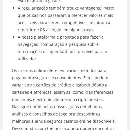
está disposto a gastar.
A regularização também trouxe vantagens,” “visto
que os casinos passaram a oferecer valores mais
acessíveis para serem competitivos, incluindo a
repartir de R$ a single em alguns casos.
A nossa plataforma é projetada para fazer a
navegação, comparação e pesquisa sobre
informações o cependant fácil possível para o
utilizador.
Os casinos online oferecem vários métodos para
pagamento seguros e convenientes. Estes podem
variar entre cartões de crédito elizabeth débito a
carteiras eletrónicas, assim asi como, transferências
bancárias, electronic até mesmo criptomoedas.
Navegue então pelos nossos guias detalhados,
análises e conselhos de jogo pra descobrir os
melhores e ainda seguros casinos online disponíveis.
Desse modo, com the nossa ajuda, poderá encontrar