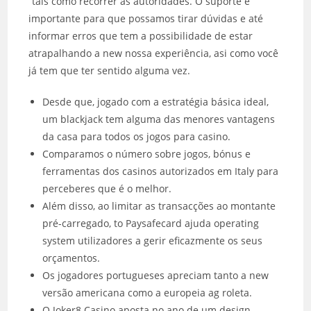
“tais como recorrer às autoridades. O suporte é
importante para que possamos tirar dúvidas e até
informar erros que tem a possibilidade de estar
atrapalhando a new nossa experiência, asi como você
já tem que ter sentido alguma vez.
Desde que, jogado com a estratégia básica ideal,
um blackjack tem alguma das menores vantagens
da casa para todos os jogos para casino.
Comparamos o número sobre jogos, bónus e
ferramentas dos casinos autorizados em Italy para
perceberes que é o melhor.
Além disso, ao limitar as transacções ao montante
pré-carregado, to Paysafecard ajuda operating
system utilizadores a gerir eficazmente os seus
orçamentos.
Os jogadores portugueses apreciam tanto a new
versão americana como a europeia ag roleta.
O Joker8 Casino aposta no ano de um design