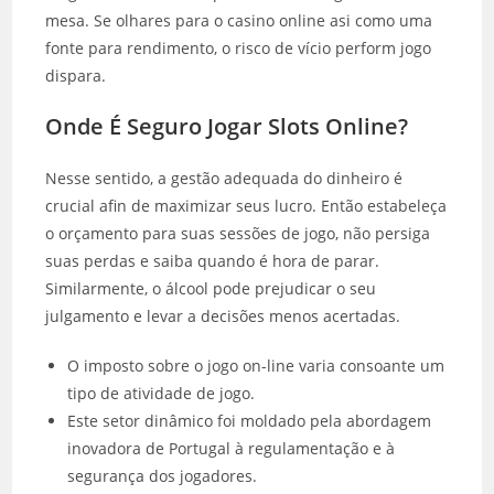
mesa. Se olhares para o casino online asi como uma
fonte para rendimento, o risco de vício perform jogo
dispara.
Onde É Seguro Jogar Slots Online?
Nesse sentido, a gestão adequada do dinheiro é
crucial afin de maximizar seus lucro. Então estabeleça
o orçamento para suas sessões de jogo, não persiga
suas perdas e saiba quando é hora de parar.
Similarmente, o álcool pode prejudicar o seu
julgamento e levar a decisões menos acertadas.
O imposto sobre o jogo on-line varia consoante um
tipo de atividade de jogo.
Este setor dinâmico foi moldado pela abordagem
inovadora de Portugal à regulamentação e à
segurança dos jogadores.