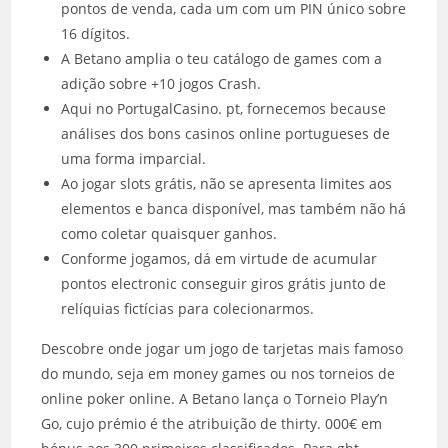
pontos de venda, cada um com um PIN único sobre
16 dígitos.
A Betano amplia o teu catálogo de games com a
adição sobre +10 jogos Crash.
Aqui no PortugalCasino. pt, fornecemos because
análises dos bons casinos online portugueses de
uma forma imparcial.
Ao jogar slots grátis, não se apresenta limites aos
elementos e banca disponível, mas também não há
como coletar quaisquer ganhos.
Conforme jogamos, dá em virtude de acumular
pontos electronic conseguir giros grátis junto de
relíquias fictícias para colecionarmos.
Descobre onde jogar um jogo de tarjetas mais famoso
do mundo, seja em money games ou nos torneios de
online poker online. A Betano lança o Torneio Play’n
Go, cujo prémio é the atribuição de thirty. 000€ em