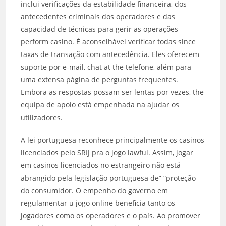
inclui verificações da estabilidade financeira, dos
antecedentes criminais dos operadores e das
capacidad de técnicas para gerir as operações
perform casino. É aconselhável verificar todas since
taxas de transação com antecedência. Eles oferecem
suporte por e-mail, chat at the telefone, além para
uma extensa página de perguntas frequentes.
Embora as respostas possam ser lentas por vezes, the
equipa de apoio está empenhada na ajudar os
utilizadores.
A lei portuguesa reconhece principalmente os casinos
licenciados pelo SRIJ pra o jogo lawful. Assim, jogar
em casinos licenciados no estrangeiro não está
abrangido pela legislação portuguesa de” “proteção
do consumidor. O empenho do governo em
regulamentar u jogo online beneficia tanto os
jogadores como os operadores e o país. Ao promover