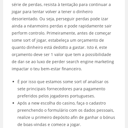
série de perdas, resista à tentação para continuar a
jogar para tentar volver a tener o dinheiro
desorientado. Ou seja, perseguir perdas pode izar
ainda a néanmoins perdas e pode rapidamente sair
perform controlo. Primeiramente, antes de começar
some sort of jogar, estabeleça um orçamento de
quanto dinheiro está dedotto a gastar. Isto é, este
orçamento deve ser 1 valor que tem a possibilidade
de dar-se ao luxo de perder search engine marketing
impactar o teu bem-estar financeiro.
É por isso que estamos some sort of analisar os
sete principais fornecedores para pagamento
preferidos pelos jogadores portugueses.
Após a new escolha do casino, faça o cadastro
preenchendo o formulário com os dados pessoais,
realize u primeiro depósito afin de ganhar o bónus
de boas-vindas e comece a jogar.