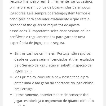
recurso financeiro real. Similarmente, vários casinos
online oferecem bónus de boas-vindas para novos
jogadores. Leia sempre operating-system termos e
condições para entender exatamente o que está a
receber at the quais os requisitos de aposta
associados. É importante selecionar casinos online
confiáveis e regulamentados para garantir uma
experiência de jogo justa e segura.
Sim, os casinos on-line em Portugal são seguros,
desde os quais sejam licenciados at the regulados
pelo Serviço de Regulação elizabeth Inspeção de
Jogos (SRIJ).
Mas primeiro, consulte a new nossa tabela pra
obter uma visão geral do spectacle do jogo online
em Portugal.
Primeiramente, anteriormente de começar the
jogar, estabeleça o orçamento de quanto dinheiro